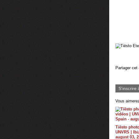
Partager cet 
S'inscrire 
Vous aimerez
Tiësto photo
UNVRS | Ibiz
august 03, 