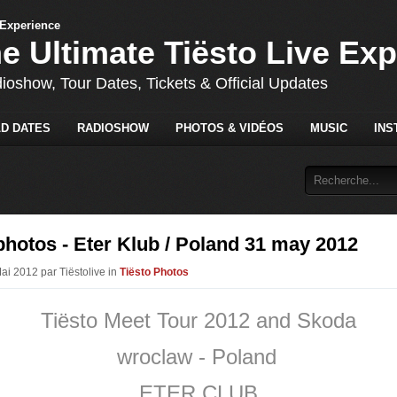
he Ultimate Tiësto Live Ex
dioshow, Tour Dates, Tickets & Official Updates
D DATES
RADIOSHOW
PHOTOS & VIDÉOS
MUSIC
INS
photos - Eter Klub / Poland 31 may 2012
ai 2012 par Tiëstolive in
Tiësto Photos
Tiësto Meet Tour 2012 and Skoda
wroclaw - Poland
ETER CLUB