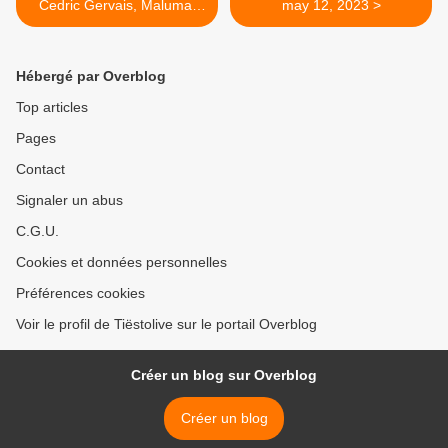
Cedric Gervais, Maluma,
may 12, 2023 >
Will.I.Am, photos, vidéo |
LIV | Miami, FL - may 06,
2023
Hébergé par Overblog
Top articles
Pages
Contact
Signaler un abus
C.G.U.
Cookies et données personnelles
Préférences cookies
Voir le profil de Tiëstolive sur le portail Overblog
Créer un blog sur Overblog
Créer un blog