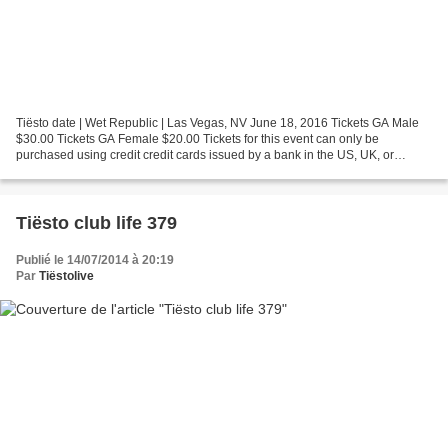
Tiësto date | Wet Republic | Las Vegas, NV June 18, 2016 Tickets GA Male
$30.00 Tickets GA Female $20.00 Tickets for this event can only be
purchased using credit credit cards issued by a bank in the US, UK, or
Canada, or using PayPal. For this event,...
Tiësto club life 379
Publié le 14/07/2014 à 20:19
Par
Tiëstolive