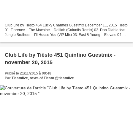
Club Life by Tiësto 454 Lucky Charmes Guestmix December 11, 2015 Tiesto
01. Florence + The Machine – Delilah (Galantis Remix) 02. Don Diablo feat.
Jungle Brothers – I’ll House You (VIP Mix) 03. East & Young – Elevate 04.
Adam Rickfors, Simon Garcés &...
Club Life by Tiësto 451 Quintino Guestmix -
november 20, 2015
Publié le 21/11/2015 à 09:48
Par
Tiestolive, news of Tiesto @tiestolive