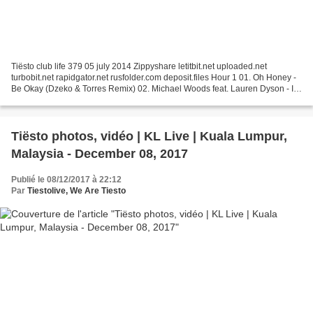
Tiësto club life 379 05 july 2014 Zippyshare letitbit.net uploaded.net
turbobit.net rapidgator.net rusfolder.com deposit.files Hour 1 01. Oh Honey -
Be Okay (Dzeko & Torres Remix) 02. Michael Woods feat. Lauren Dyson - In
Your Arms 03. Porter Robinson...
Tiësto photos, vidéo | KL Live | Kuala Lumpur,
Malaysia - December 08, 2017
Publié le 08/12/2017 à 22:12
Par
Tiestolive, We Are Tiesto