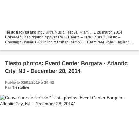
Tiësto tracklist and mp3 Ultra Music Festival Miami, FL 28 march 2014
Uploaded, Rapidgator, Zippyshare 1. Deorro – Five Hours 2. Tiesto –
Chasing Summers (Quintino & R3hab Remix) 3. Tiesto feat. Kyler England –
Take Me 4. Ellie Goulding – Burn (Tiesto...
Tiësto photos: Event Center Borgata - Atlantic
City, NJ - December 28, 2014
Publié le 02/01/2015 à 20:42
Par
Tiëstolive