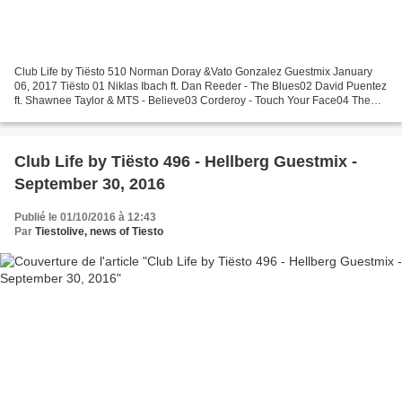
Club Life by Tiësto 510 Norman Doray &Vato Gonzalez Guestmix January
06, 2017 Tiësto 01 Niklas Ibach ft. Dan Reeder - The Blues02 David Puentez
ft. Shawnee Taylor & MTS - Believe03 Corderoy - Touch Your Face04 The
Chainsmokers ft. Phoebe Ryan - All We...
Club Life by Tiësto 496 - Hellberg Guestmix -
September 30, 2016
Publié le 01/10/2016 à 12:43
Par
Tiestolive, news of Tiesto