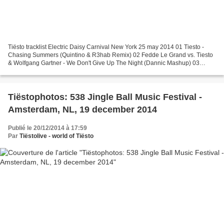
Tiësto tracklist Electric Daisy Carnival New York 25 may 2014 01 Tiesto -
Chasing Summers (Quintino & R3hab Remix) 02 Fedde Le Grand vs. Tiesto
& Wolfgang Gartner - We Don't Give Up The Night (Dannic Mashup) 03
Tiesto feat. Kyler England - Take Me 04...
Tiëstophotos: 538 Jingle Ball Music Festival -
Amsterdam, NL, 19 december 2014
Publié le 20/12/2014 à 17:59
Par
Tiëstolive - world of Tiësto