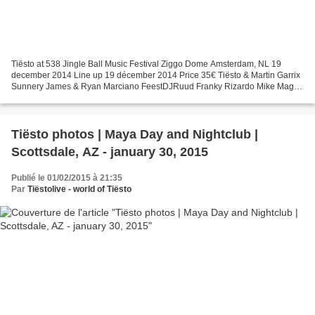
Tiësto at 538 Jingle Ball Music Festival Ziggo Dome Amsterdam, NL 19
december 2014 Line up 19 décember 2014 Price 35€ Tiësto & Martin Garrix
Sunnery James & Ryan Marciano FeestDJRuud Franky Rizardo Mike Mago
Line up 20 décember 2014 Price SOLD OUT Nicky...
Tiësto photos | Maya Day and Nightclub |
Scottsdale, AZ - january 30, 2015
Publié le 01/02/2015 à 21:35
Par
Tiëstolive - world of Tiësto