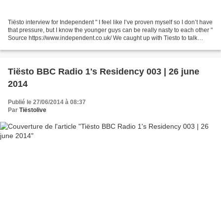
Tiësto interview for Independent " I feel like I’ve proven myself so I don’t have
that pressure, but I know the younger guys can be really nasty to each other "
Source https://www.independent.co.uk/ We caught up with Tiesto to talk
about the new track,...
Tiësto BBC Radio 1's Residency 003 | 26 june
2014
Publié le 27/06/2014 à 08:37
Par
Tiëstolive