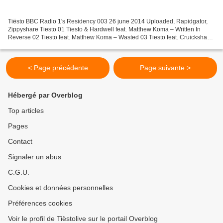
Tiësto BBC Radio 1's Residency 003 26 june 2014 Uploaded, Rapidgator,
Zippyshare Tiesto 01 Tiesto & Hardwell feat. Matthew Koma – Written In
Reverse 02 Tiesto feat. Matthew Koma – Wasted 03 Tiesto feat. Cruickshank
– Footprints 04 Tiesto feat. Krewella...
< Page précédente
Page suivante >
Hébergé par Overblog
Top articles
Pages
Contact
Signaler un abus
C.G.U.
Cookies et données personnelles
Préférences cookies
Voir le profil de Tiëstolive sur le portail Overblog