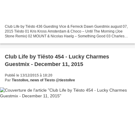
Club Life by Tiësto 436 Guesting Vice & Ferreck Dawn Guestmix august 07,
2015 Tiësto 01 Kris Kross Amsterdam & Choco – Until The Morning (Joe
Stone Remix) 02 MOUNT & Nicolas Haelg – Something Good 03 Charles
Hamilton feat. Rita Ora – New York Raining...
Club Life by Tiësto 454 - Lucky Charmes
Guestmix - December 11, 2015
Publié le 13/12/2015 à 18:20
Par
Tiestolive, news of Tiesto @tiestolive