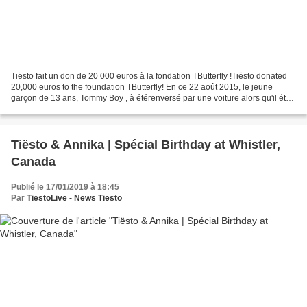
Tiësto fait un don de 20 000 euros à la fondation TButterfly !Tiësto donated
20,000 euros to the foundation TButterfly! En ce 22 août 2015, le jeune
garçon de 13 ans, Tommy Boy , à étérenversé par une voiture alors qu'il était
en vélo etqu'il était occupé...
Tiësto & Annika | Spécial Birthday at Whistler,
Canada
Publié le 17/01/2019 à 18:45
Par
TiestoLive - News Tiësto