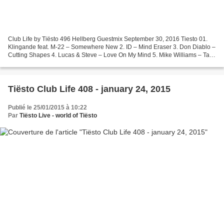
Club Life by Tiësto 496 Hellberg Guestmix September 30, 2016 Tiesto 01.
Klingande feat. M-22 – Somewhere New 2. ID – Mind Eraser 3. Don Diablo –
Cutting Shapes 4. Lucas & Steve – Love On My Mind 5. Mike Williams – Take
Me Down Request Of The Week 6. Anne-Marie...
Tiësto Club Life 408 - january 24, 2015
Publié le 25/01/2015 à 10:22
Par
Tiësto Live - world of Tiësto