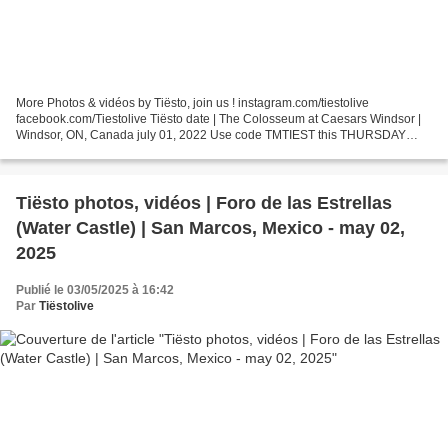
More Photos & vidéos by Tiësto, join us ! instagram.com/tiestolive
facebook.com/Tiestolive Tiësto date | The Colosseum at Caesars Windsor |
Windsor, ON, Canada july 01, 2022 Use code TMTIEST this THURSDAY
from 10am - 10pm to get your tickets before they...
Tiësto photos, vidéos | Foro de las Estrellas
(Water Castle) | San Marcos, Mexico - may 02,
2025
Publié le 03/05/2025 à 16:42
Par
Tiëstolive