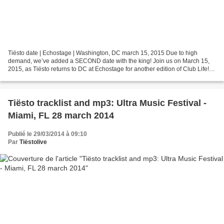
Tiësto date | Echostage | Washington, DC march 15, 2015 Due to high
demand, we’ve added a SECOND date with the king! Join us on March 15,
2015, as Tiësto returns to DC at Echostage for another edition of Club Life!
With Spécial guest - Tigerlily Purchase...
Tiësto tracklist and mp3: Ultra Music Festival -
Miami, FL 28 march 2014
Publié le 29/03/2014 à 09:10
Par
Tiëstolive