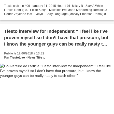
Tiësto club life 409 - january 31, 2015 Hour 1 01. Mikey B - Stay A While
(Tiësto Remix) 02. Eelke Kleijn - Mistakes I've Made (Zonderling Remix) 03.
Cedric Zeyenne feat. Evelyn - Body Language (Matvey Emerson Remix) 04.
Hellberg vs. Martin Garrix & DVBBS...
Tiësto interview for Independent " I feel like I’ve
proven myself so I don’t have that pressure, but
I know the younger guys can be really nasty to
each other "
Publié le 12/06/2018 à 13:32
Par
TiestoLive - News Tiësto