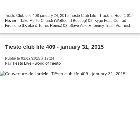
Tiësto Club Life 408 january 24, 2015 Tiësto Club Life - Tracklist Hour 1 01.
Hozier – Take Me To Church (Wolfskind Bootleg) 02. Kygo Feat. Conrad –
Firestone (Dzeko & Torres Remix) 03. Steve Aoki & Tommy Trash Vs. Tiesto
– Ladi Lethal Dadi (Jordy Dazz-Up)...
Tiësto club life 409 - january 31, 2015
Publié le 01/02/2015 à 17:24
Par
Tiësto Live - world of Tiësto