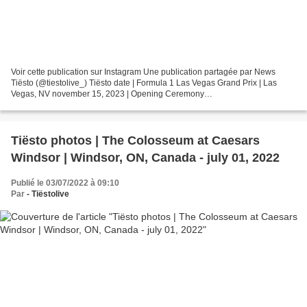
Voir cette publication sur Instagram Une publication partagée par News
Tiësto (@tiestolive_) Tiësto date | Formula 1 Las Vegas Grand Prix | Las
Vegas, NV november 15, 2023 | Opening Ceremony
https://www.f1lasvegasgp.com/ Photos & vidéos by Tiësto, join...
Tiësto photos | The Colosseum at Caesars
Windsor | Windsor, ON, Canada - july 01, 2022
Publié le 03/07/2022 à 09:10
Par
- Tiëstolive