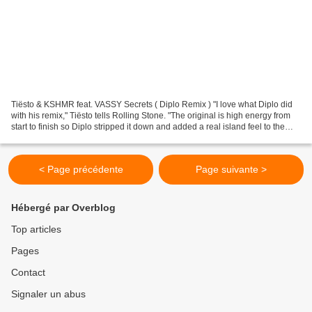
Tiësto & KSHMR feat. VASSY Secrets ( Diplo Remix ) "I love what Diplo did
with his remix," Tiësto tells Rolling Stone. "The original is high energy from
start to finish so Diplo stripped it down and added a real island feel to the
song which is great...
< Page précédente
Page suivante >
Hébergé par Overblog
Top articles
Pages
Contact
Signaler un abus