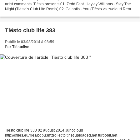
artist comments. Tiësto presents 01. Zedd Feat. Hayley Williams - Stay The
Night (Tiësto's Club Life Remix) 02. Galantis - You (Tiësto vs. twoloud Remix)
Matthew Koma presents...
Tiësto club life 383
Publié le 03/08/2014 à 08:59
Par
Tiëstolive
Tiësto club life 383 02 august 2014 Junocloud
http://dfiles.eu/files/bdbu3mzro letitbit.net uploaded.net turbobit.net