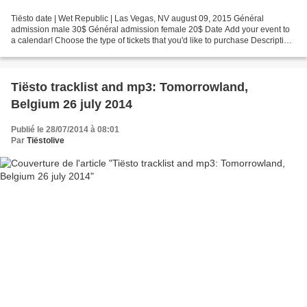
Tiësto date | Wet Republic | Las Vegas, NV august 09, 2015 Général
admission male 30$ Général admission female 20$ Date Add your event to
a calendar! Choose the type of tickets that you'd like to purchase Description
WET REPUBLIC Disclaimer: Must be at...
Tiësto tracklist and mp3: Tomorrowland,
Belgium 26 july 2014
Publié le 28/07/2014 à 08:01
Par
Tiëstolive