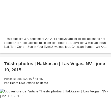
Tiësto club life 390 september 20, 2014 Zippyshare letitbit.net uploaded.net
turbobit.net rapidgator.net rusfolder.com Hour 1 1 DubVision & Michael Brun
feat. Tom Cane – Sun In Your Eyes 2 twoloud feat. Christian Burns – We Are
The Ones 3 Robbie Rivera...
Tiësto photos | Hakkasan | Las Vegas, NV - june
19, 2015
Publié le 20/03/2015 à 11:16
Par
Tiësto Live - world of Tiësto