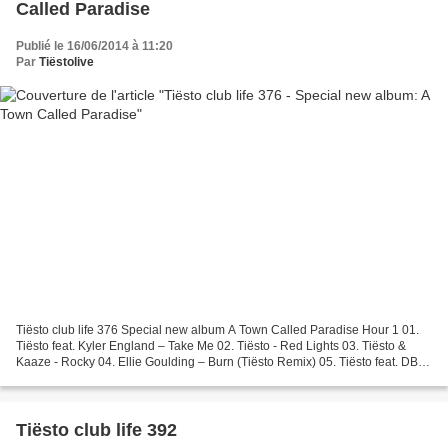
Called Paradise
Publié le 16/06/2014 à 11:20
Par
Tiëstolive
Tiësto club life 376 Special new album A Town Called Paradise Hour 1 01.
Tiësto feat. Kyler England – Take Me 02. Tiësto - Red Lights 03. Tiësto &
Kaaze - Rocky 04. Ellie Goulding – Burn (Tiësto Remix) 05. Tiësto feat. DBX
- Light Years Away 06. John...
Tiësto club life 392