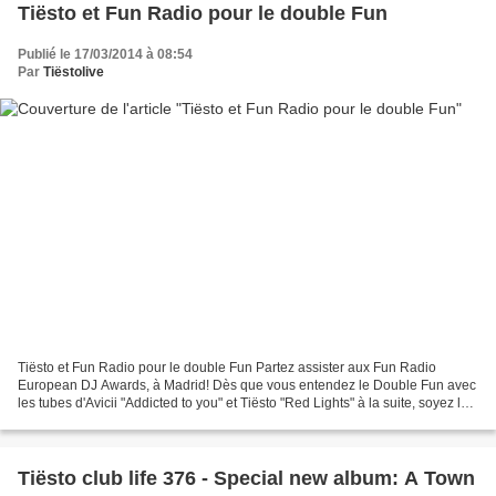
Tiësto et Fun Radio pour le double Fun
Publié le 17/03/2014 à 08:54
Par
Tiëstolive
Tiësto et Fun Radio pour le double Fun Partez assister aux Fun Radio
European DJ Awards, à Madrid! Dès que vous entendez le Double Fun avec
les tubes d'Avicii "Addicted to you" et Tiësto "Red Lights" à la suite, soyez les
1ers à appeler Fun Radio 32 28...
Tiësto club life 376 - Special new album: A Town