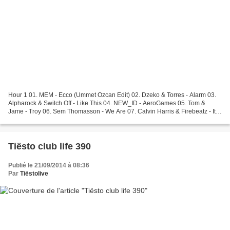
Hour 1 01. MEM - Ecco (Ummet Ozcan Edit) 02. Dzeko & Torres - Alarm 03.
Alpharock & Switch Off - Like This 04. NEW_ID - AeroGames 05. Tom &
Jame - Troy 06. Sem Thomasson - We Are 07. Calvin Harris & Firebeatz - It
Was You 08. Dillon Francis & Sultan +...
Tiësto club life 390
Publié le 21/09/2014 à 08:36
Par
Tiëstolive