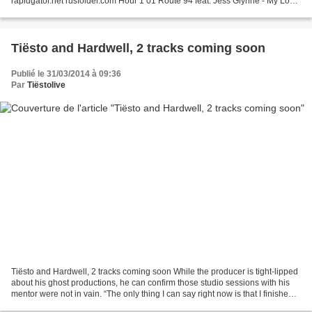
rapidgator.net rusfolder.com Hour 1 01 Route 94 feat. Jess Glynne - My Love
(Bender Remix) 02 Naxxos - New Orleans (Sam Feldt Remix)...
Tiësto and Hardwell, 2 tracks coming soon
Publié le 31/03/2014 à 09:36
Par
Tiëstolive
Tiësto and Hardwell, 2 tracks coming soon While the producer is tight-lipped
about his ghost productions, he can confirm those studio sessions with his
mentor were not in vain. “The only thing I can say right now is that I finished
two new tracks with...