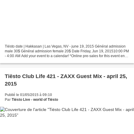
Tiësto date | Hakkasan | Las Vegas, NV - june 19, 2015 Général admission
male 30$ Général admission female 20$ Date Friday, Jun 19, 201510:00 PM
- 4:00 AM Add your event to a calendar! *Online pre-sales for this event end
Fri, Jun 19, 2015 8:00 PM Choose...
Tiësto Club Life 421 - ZAXX Guest Mix - april 25,
2015
Publié le 01/05/2015 à 09:10
Par
Tiësto Live - world of Tiësto