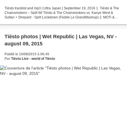
Tiësto tracklist and mp3 | Ultra Japan | September 19, 2016 1. Tiësto & The
Chainsmokers – Split W/ Tiësto & The Chainsmokers vs. Kanye West &
Sultan + Shepard - Split Lockdown (Fedde Le GrandMashup) 2. MOTi &
Maurice West – Disco Weapon 3. ID – ID 4....
Tiësto photos | Wet Republic | Las Vegas, NV -
august 09, 2015
Publié le 10/08/2015 à 06:45
Par
Tiësto Live - world of Tiësto