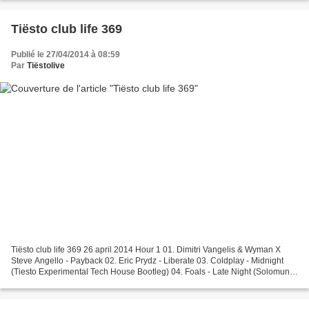
Tiësto club life 369
Publié le 27/04/2014 à 08:59
Par
Tiëstolive
Tiësto club life 369 26 april 2014 Hour 1 01. Dimitri Vangelis & Wyman X
Steve Angello - Payback 02. Eric Prydz - Liberate 03. Coldplay - Midnight
(Tiesto Experimental Tech House Bootleg) 04. Foals - Late Night (Solomun
Remix) 05. Reflekt feat. Delline...