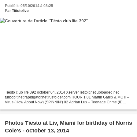
Publié le 05/10/2014 à 08:25
Par
Tiëstolive
Tiësto club life 392 october 04, 2014 Xserver letitbit.net uploaded.net
turbobit.net rapidgator.net rusfolder.com HOUR 1 01 Martin Garrix & MOTi –
Virus (How About Now) (SPINNIN’) 02 Adrian Lux – Teenage Crime (ID
Bootleg 2014) (AXTONE) 03 John Dahlback...
Photos Tiësto at Liv, Miami for birthday of Norris
Cole's - october 13, 2014