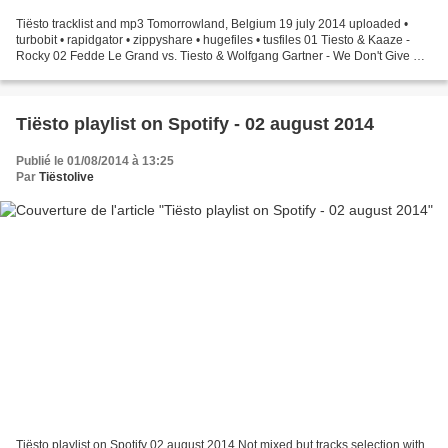
Tiësto tracklist and mp3 Tomorrowland, Belgium 19 july 2014 uploaded •
turbobit • rapidgator • zippyshare • hugefiles • tusfiles 01 Tiesto & Kaaze -
Rocky 02 Fedde Le Grand vs. Tiesto & Wolfgang Gartner - We Don't Give Up
The Night (Dannic Mashup) 03...
Tiësto playlist on Spotify - 02 august 2014
Publié le 01/08/2014 à 13:25
Par
Tiëstolive
Tiësto playlist on Spotify 02 august 2014 Not mixed but tracks selection with