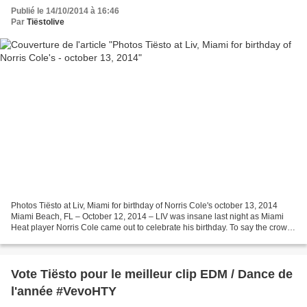
Publié le 14/10/2014 à 16:46
Par
Tiëstolive
Photos Tiësto at Liv, Miami for birthday of Norris Cole's october 13, 2014
Miami Beach, FL – October 12, 2014 – LIV was insane last night as Miami
Heat player Norris Cole came out to celebrate his birthday. To say the crowd
was filled with famous faces...
Vote Tiësto pour le meilleur clip EDM / Dance de
l'année #VevoHTY