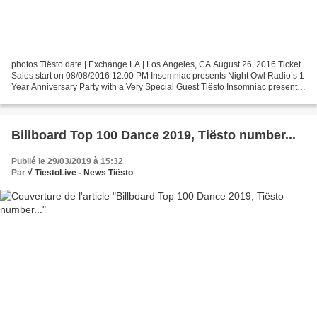
photos Tiësto date | Exchange LA | Los Angeles, CA August 26, 2016 Ticket
Sales start on 08/08/2016 12:00 PM Insomniac presents Night Owl Radio’s 1
Year Anniversary Party with a Very Special Guest Tiësto Insomniac presents
Night Owl Radio's 1 Year Anniversary...
Billboard Top 100 Dance 2019, Tiësto number...
Publié le 29/03/2019 à 15:32
Par
√ TiestoLive - News Tiësto