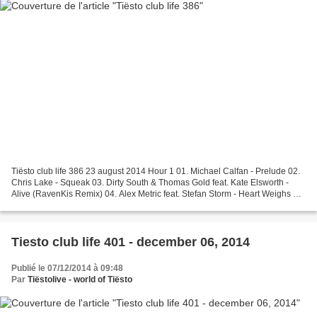
Tiësto club life 386 23 august 2014 Hour 1 01. Michael Calfan - Prelude 02.
Chris Lake - Squeak 03. Dirty South & Thomas Gold feat. Kate Elsworth -
Alive (RavenKis Remix) 04. Alex Metric feat. Stefan Storm - Heart Weighs A
Ton 05. Sigma vs. Dubvision...
Tiesto club life 401 - december 06, 2014
Publié le 07/12/2014 à 09:48
Par
Tiëstolive - world of Tiësto