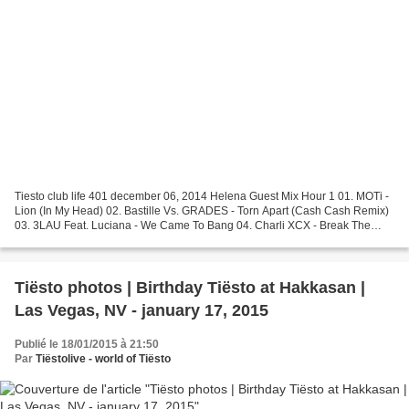
Tiesto club life 401 december 06, 2014 Helena Guest Mix Hour 1 01. MOTi -
Lion (In My Head) 02. Bastille Vs. GRADES - Torn Apart (Cash Cash Remix)
03. 3LAU Feat. Luciana - We Came To Bang 04. Charli XCX - Break The
Rules (Tiesto Remix) 05. Siege - Things...
Tiësto photos | Birthday Tiësto at Hakkasan |
Las Vegas, NV - january 17, 2015
Publié le 18/01/2015 à 21:50
Par
Tiëstolive - world of Tiësto