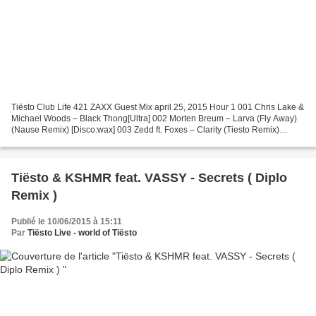
Tiësto Club Life 421 ZAXX Guest Mix april 25, 2015 Hour 1 001 Chris Lake &
Michael Woods – Black Thong[Ultra] 002 Morten Breum – Larva (Fly Away)
(Nause Remix) [Disco:wax] 003 Zedd ft. Foxes – Clarity (Tiesto Remix)
[Musical Freedom] 004 Dimitri Vegas...
Tiësto & KSHMR feat. VASSY - Secrets ( Diplo
Remix )
Publié le 10/06/2015 à 15:11
Par
Tiësto Live - world of Tiësto