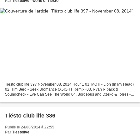
Par
Tiëstolive - world of Tiësto
Tiësto club life 397 November 08, 2014 Hour 1 01. MOTi - Lion (In My Head)
02. Tim Berg - Seek Bromance (X5IGHT Remix) 03. Ryan Riback &
Soundcheck - Eye Can See The World 04. Borgeous and Dzeko & Torres -
Tutankhamun 05. Oliver Heldens Feat. KStewart...
Tiësto club life 386
Publié le 24/08/2014 à 22:55
Par
Tiëstolive