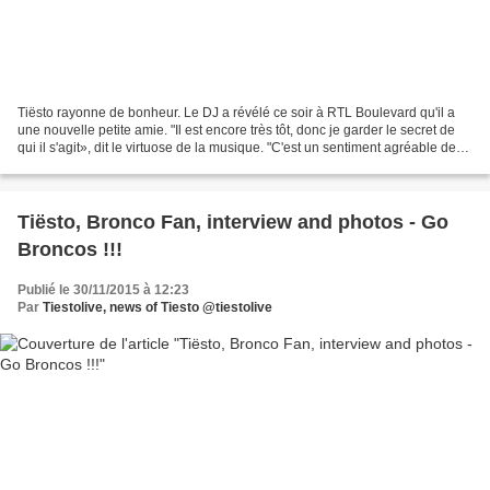
Tiësto rayonne de bonheur. Le DJ a révélé ce soir à RTL Boulevard qu'il a
une nouvelle petite amie. "Il est encore très tôt, donc je garder le secret de
qui il s'agit», dit le virtuose de la musique. "C'est un sentiment agréable de
partager des moment...
Tiësto, Bronco Fan, interview and photos - Go
Broncos !!!
Publié le 30/11/2015 à 12:23
Par
Tiestolive, news of Tiesto @tiestolive