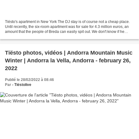
Tiësto's apartment in New York The DJ stay is of course not a cheap place.
Until recently, the six-room apartment was for sale for 4.3 million euros, an
amount that the people of Breda can easily spit out. We don't know if he
actually bought it or "just"...
Tiësto photos, vidéos | Andorra Mountain Music
Winter | Andorra la Vella, Andorra - february 26,
2022
Publié le 28/02/2022 à 08:46
Par
- Tiëstolive