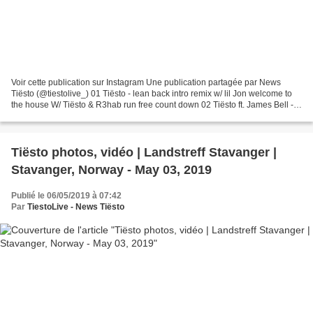
Voir cette publication sur Instagram Une publication partagée par News
Tiësto (@tiestolive_) 01 Tiësto - lean back intro remix w/ lil Jon welcome to
the house W/ Tiësto & R3hab run free count down 02 Tiësto ft. James Bell -
The Business w/ Tiesto vs....
Tiësto photos, vidéo | Landstreff Stavanger |
Stavanger, Norway - May 03, 2019
Publié le 06/05/2019 à 07:42
Par
TiestoLive - News Tiësto