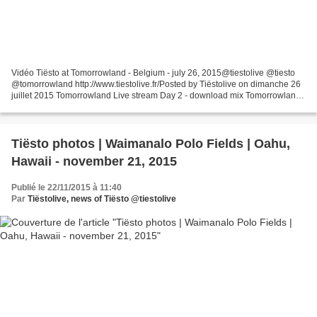
Vidéo Tiësto at Tomorrowland - Belgium - july 26, 2015@tiestolive @tiesto
@tomorrowland http://www.tiestolive.fr/Posted by Tiëstolive on dimanche 26
juillet 2015 Tomorrowland Live stream Day 2 - download mix Tomorrowland
Live stream Day 1 - download mix...
Tiësto photos | Waimanalo Polo Fields | Oahu,
Hawaii - november 21, 2015
Publié le 22/11/2015 à 11:40
Par
Tiëstolive, news of Tiësto @tiestolive