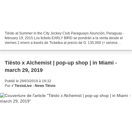
Tiësto at Summer in the City Jockey Club Paraguayo Asunción, Paraguay -
february 19, 2015 Los tickets EARLY BIRD se pondrán a la venta desde el
viernes 2 enero a través de Ticketea al precio de G. 135.000 (+ service
charge) para el sector General Admissions...
Tiësto x Alchemist | pop-up shop | in Miami -
march 29, 2019
Publié le 29/03/2019 à 19:32
Par
√ TiestoLive - News Tiësto