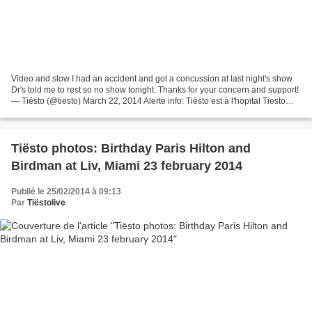
Video and slow I had an accident and got a concussion at last night's show.
Dr's told me to rest so no show tonight. Thanks for your concern and support!
— Tiësto (@tiesto) March 22, 2014 Alerte info: Tiësto est à l'hopital Tiesto
Rushed to Hospital After...
Tiësto photos: Birthday Paris Hilton and
Birdman at Liv, Miami 23 february 2014
Publié le 25/02/2014 à 09:13
Par
Tiëstolive