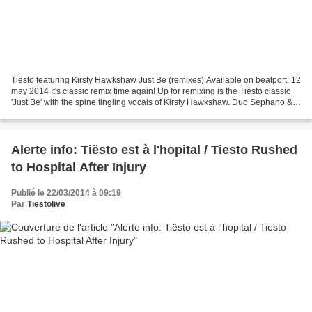
Tiësto featuring Kirsty Hawkshaw Just Be (remixes) Available on beatport: 12
may 2014 It's classic remix time again! Up for remixing is the Tiësto classic
'Just Be' with the spine tingling vocals of Kirsty Hawkshaw. Duo Sephano &
Torio stayed close to...
Alerte info: Tiësto est à l'hopital / Tiesto Rushed
to Hospital After Injury
Publié le 22/03/2014 à 09:19
Par
Tiëstolive