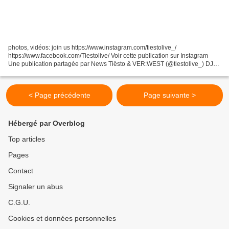
photos, vidéos: join us https://www.instagram.com/tiestolive_/
https://www.facebook.com/Tiestolive/ Voir cette publication sur Instagram
Une publication partagée par News Tiësto & VER:WEST (@tiestolive_) DJ
Tiesto es va fer esperar, però finalment va...
< Page précédente
Page suivante >
Hébergé par Overblog
Top articles
Pages
Contact
Signaler un abus
C.G.U.
Cookies et données personnelles