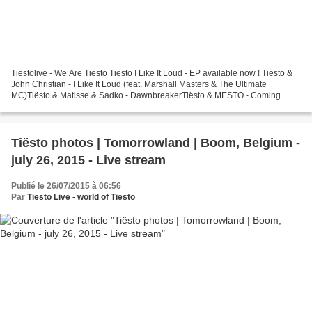
Tiëstolive - We Are Tiësto Tiësto I Like It Loud - EP available now ! Tiësto &
John Christian - I Like It Loud (feat. Marshall Masters & The Ultimate
MC)Tiësto & Matisse & Sadko - DawnbreakerTiësto & MESTO - Coming
HomeTiësto & MOTi - Break the House...
Tiësto photos | Tomorrowland | Boom, Belgium -
july 26, 2015 - Live stream
Publié le 26/07/2015 à 06:56
Par
Tiësto Live - world of Tiësto