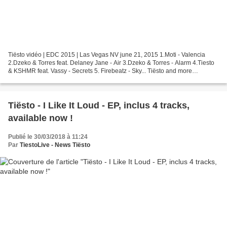
Tiësto vidéo | EDC 2015 | Las Vegas NV june 21, 2015 1.Moti - Valencia
2.Dzeko & Torres feat. Delaney Jane - Air 3.Dzeko & Torres - Alarm 4.Tiesto
& KSHMR feat. Vassy - Secrets 5. Firebeatz - Sky... Tiësto and more
Livestream at Electric Daisy Carnival...
Tiësto - I Like It Loud - EP, inclus 4 tracks,
available now !
Publié le 30/03/2018 à 11:24
Par
TiestoLive - News Tiësto