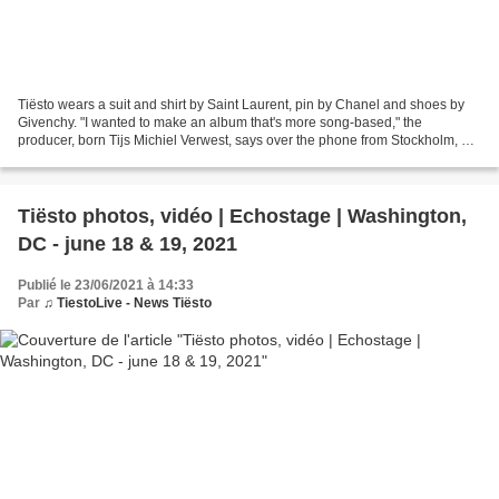
Tiësto wears a suit and shirt by Saint Laurent, pin by Chanel and shoes by
Givenchy. "I wanted to make an album that's more song-based," the
producer, born Tijs Michiel Verwest, says over the phone from Stockholm, a
place he calls "his home base when...
Tiësto photos, vidéo | Echostage | Washington,
DC - june 18 & 19, 2021
Publié le 23/06/2021 à 14:33
Par
♫ TiestoLive - News Tiësto