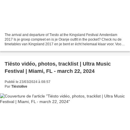
The arrival and departure of Tiesto at the Kingsland Festival Amsterdam
2017 Is je groep compleet en is je Oranje outfit in the pocket? Check nu de
timetables van Kingsland 2017 en je bent er écht helemaal klaar voor. Voor
de twijfelaars, Kingsland Twente...
Tiësto vidéo, photos, tracklist | Ultra Music
Festival | Miami, FL - march 22, 2024
Publié le 23/03/2024 à 08:57
Par
Tiëstolive