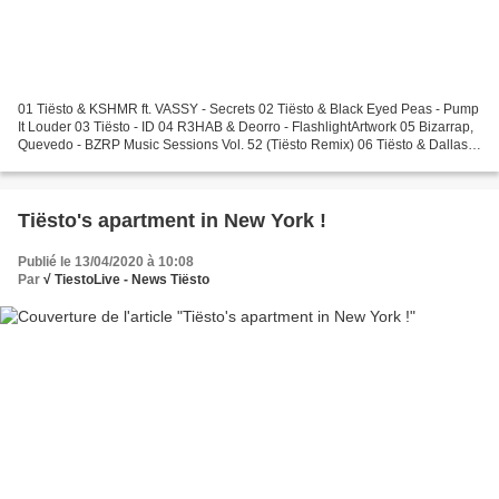
01 Tiësto & KSHMR ft. VASSY - Secrets 02 Tiësto & Black Eyed Peas - Pump
It Louder 03 Tiësto - ID 04 R3HAB & Deorro - FlashlightArtwork 05 Bizarrap,
Quevedo - BZRP Music Sessions Vol. 52 (Tiësto Remix) 06 Tiësto & DallasK
- Show Me w/ Green Velvet & Harvard...
Tiësto's apartment in New York !
Publié le 13/04/2020 à 10:08
Par
√ TiestoLive - News Tiësto