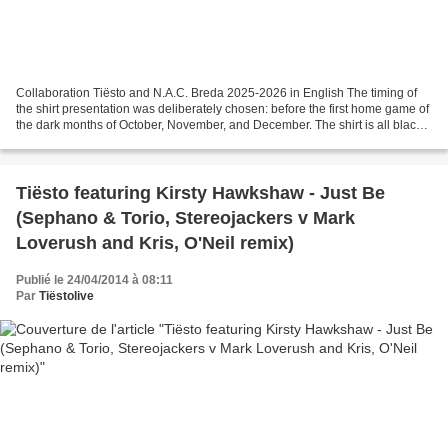
Collaboration Tiësto and N.A.C. Breda 2025-2026 in English The timing of
the shirt presentation was deliberately chosen: before the first home game of
the dark months of October, November, and December. The shirt is all black
and symbolizes the transition...
Tiësto featuring Kirsty Hawkshaw - Just Be
(Sephano & Torio, Stereojackers v Mark
Loverush and Kris, O'Neil remix)
Publié le 24/04/2014 à 08:11
Par
Tiëstolive