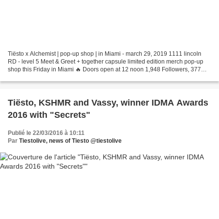
Tiësto x Alchemist | pop-up shop | in Miami - march 29, 2019 1111 lincoln
RD - level 5 Meet & Greet + together capsule limited edition merch pop-up
shop this Friday in Miami 🔥 Doors open at 12 noon 1,948 Followers, 377
Following, 1,530 Posts - See Instagram...
Tiësto, KSHMR and Vassy, winner IDMA Awards
2016 with "Secrets"
Publié le 22/03/2016 à 10:11
Par
Tiestolive, news of Tiesto @tiestolive