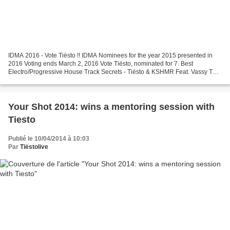
IDMA 2016 - Vote Tiësto !! IDMA Nominees for the year 2015 presented in
2016 Voting ends March 2, 2016 Vote Tiësto, nominated for 7. Best
Electro/Progressive House Track Secrets - Tiësto & KSHMR Feat. Vassy The
Only Way Is Up - Martin Garrix & Tiësto...
Your Shot 2014: wins a mentoring session with
Tiesto
Publié le 10/04/2014 à 10:03
Par
Tiëstolive