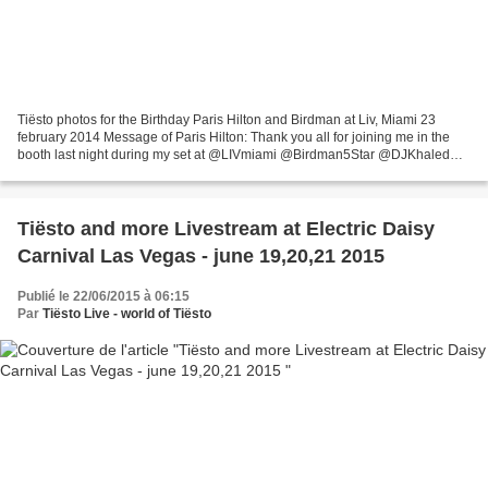
Tiësto photos for the Birthday Paris Hilton and Birdman at Liv, Miami 23
february 2014 Message of Paris Hilton: Thank you all for joining me in the
booth last night during my set at @LIVmiami @Birdman5Star @DJKhaled
@Tiesto @MackMaineYMCMB @WhoisStevieJ...
Tiësto and more Livestream at Electric Daisy
Carnival Las Vegas - june 19,20,21 2015
Publié le 22/06/2015 à 06:15
Par
Tiësto Live - world of Tiësto