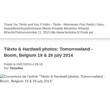
Thank You Tiësto and You !!! Vidéo - Tiësto - Waimanalo Polo Fields | Oahu,
Hawaii#electricpalmshawaii #tiesto #clublife #tiestolive #Hawaii
#ElectricPalmsnovember 21, 2015 http://www.tiestolive.fr/ Posté par
Tiëstolive sur dimanche 22 novembre 2015 Tiësto...
Tiësto & Hardwell photos: Tomorrowland -
Boom, Belgium 19 & 26 july 2014
Publié le 26/07/2014 à 09:18
Par
Tiëstolive