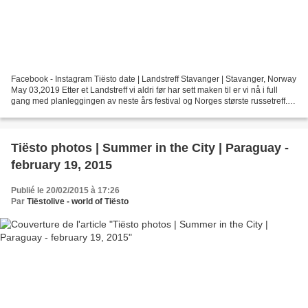
Facebook - Instagram Tiësto date | Landstreff Stavanger | Stavanger, Norway
May 03,2019 Etter et Landstreff vi aldri før har sett maken til er vi nå i full
gang med planleggingen av neste års festival og Norges største russetreff. I
2019 arrangeres Landstreff...
Tiësto photos | Summer in the City | Paraguay -
february 19, 2015
Publié le 20/02/2015 à 17:26
Par
Tiëstolive - world of Tiësto