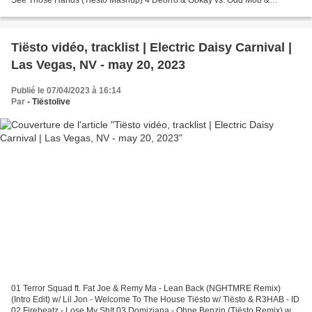
See Those Hands (Tiësto Mashup) 4 Deorro & Ookay vs. Odd Mob &
OMNOM - Patron vs. Losing Control (Tiësto Mashup)...
Tiësto vidéo, tracklist | Electric Daisy Carnival |
Las Vegas, NV - may 20, 2023
Publié le 07/04/2023 à 16:14
Par
- Tiëstolive
01 Terror Squad ft. Fat Joe & Remy Ma - Lean Back (NGHTMRE Remix)
(Intro Edit) w/ Lil Jon - Welcome To The House Tiësto w/ Tiësto & R3HAB - ID
02 Firebeatz - Lose My Sh!t 03 Domiziana - Ohne Benzin (Tiësto Remix) w/