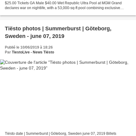
$25.00 Tickets GA Male $40.00 Wet Republic Ultra Pool at MGM Grand
declares war on nightlife, with a 53,000-sq-ft pool combining exclusive
nightlife vibes with poolside pampering. Get...
Tiësto photos | Summerburst | Göteborg,
Sweden - june 07, 2019
Publié le 10/06/2019 à 18:26
Par
TiestoLive - News Tiësto
Tiësto date | Summerburst | Göteborg, Sweden june 07, 2019 Billets