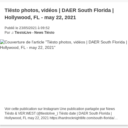
Tiësto photos, vidéos | DAER South Florida |
Hollywood, FL - may 22, 2021
Publié le 23/05/2021 à 09:52
Par
♫ TiestoLive - News Tiësto
Voir cette publication sur Instagram Une publication partagée par News
Tiësto & VER:WEST (@tiestolive_) Tiësto date | DAER South Florida |
Hollywood, FL may 22, 2021 https://hardrocknightlife.com/south-florida/
Tickets GA (tier 2) $75.00 Get tickets to...