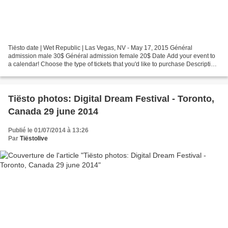
Tiësto date | Wet Republic | Las Vegas, NV - May 17, 2015 Général
admission male 30$ Général admission female 20$ Date Add your event to
a calendar! Choose the type of tickets that you'd like to purchase Description
WET REPUBLIC Disclaimer: Must be at...
Tiësto photos: Digital Dream Festival - Toronto,
Canada 29 june 2014
Publié le 01/07/2014 à 13:26
Par
Tiëstolive