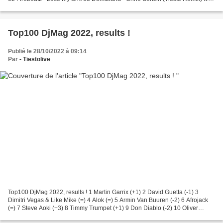
The Weeknd - Can't Feel My Face (Acappella)...
Top100 DjMag 2022, results !
Publié le 28/10/2022 à 09:14
Par
- Tiëstolive
Top100 DjMag 2022, results ! 1 Martin Garrix (+1) 2 David Guetta (-1) 3
Dimitri Vegas & Like Mike (=) 4 Alok (=) 5 Armin Van Buuren (-2) 6 Afrojack
(=) 7 Steve Aoki (+3) 8 Timmy Trumpet (+1) 9 Don Diablo (-2) 10 Oliver
Heldens (-2) 11 Vintage Culture...