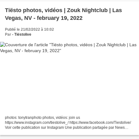
Tiësto photos, vidéos | Zouk Nightclub | Las
Vegas, NV - february 19, 2022
Publié le 21/02/2022 à 10:02
Par
- Tiëstolive
photos: tonytranphoto photos, vidéos: join us
https://www.instagram.com/tiestolive_/ https://www.facebook.com/Tiestolive/
Voir cette publication sur Instagram Une publication partagée par News
Tiësto & VER:WEST (@tiestolive_) Tiësto date | Zouk Nightclub...