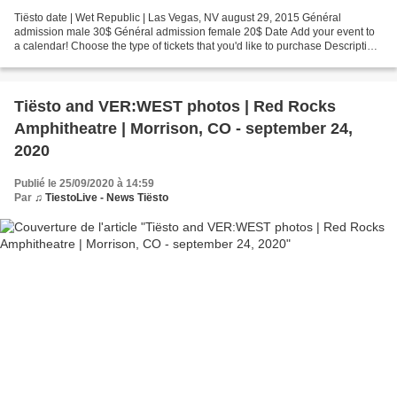
Tiësto date | Wet Republic | Las Vegas, NV august 29, 2015 Général
admission male 30$ Général admission female 20$ Date Add your event to
a calendar! Choose the type of tickets that you'd like to purchase Description
WET REPUBLIC Disclaimer: Must be at...
Tiësto and VER:WEST photos | Red Rocks
Amphitheatre | Morrison, CO - september 24,
2020
Publié le 25/09/2020 à 14:59
Par
♫ TiestoLive - News Tiësto