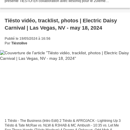
présente TIESTO! En collaboration avec Ilesoniq pour le 20ième
anniversaire du Beachclub! Le Beachclub présente...
Tiësto vidéo, tracklist, photos | Electric Daisy
Carnival | Las Vegas, NV - may 18, 2024
Publié le 19/05/2024 à 16:56
Par
Tiëstolive
1 Tiësto - The Business (Intro Edit) 2 Tiësto & AFROJACK - Lightning Up 3
Tiësto & Tate McRae vs. NLW & R3HAB & MC Ambush - 10:35 vs. Let Me