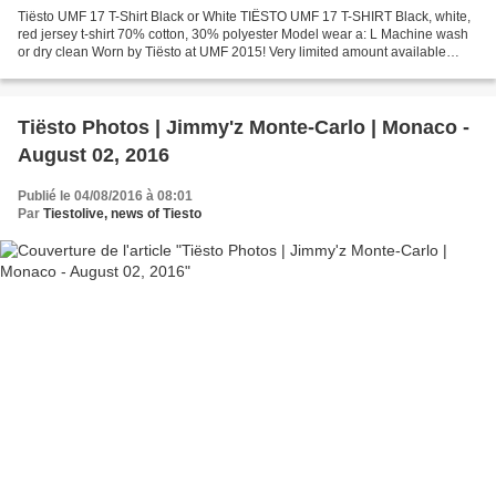
Tiësto UMF 17 T-Shirt Black or White TIËSTO UMF 17 T-SHIRT Black, white,
red jersey t-shirt 70% cotton, 30% polyester Model wear a: L Machine wash
or dry clean Worn by Tiësto at UMF 2015! Very limited amount available
Estimated: April 20 Price $35 / 32€...
Tiësto Photos | Jimmy'z Monte-Carlo | Monaco -
August 02, 2016
Publié le 04/08/2016 à 08:01
Par
Tiestolive, news of Tiesto