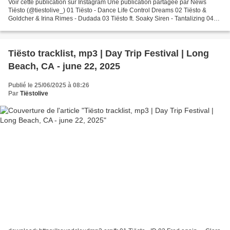
Voir cette publication sur Instagram Une publication partagée par News
Tiësto (@tiestolive_) 01 Tiësto - Dance Life Control Dreams 02 Tiësto &
Goldcher & Irina Rimes - Dudada 03 Tiësto ft. Soaky Siren - Tantalizing 04
Tiësto & Winona Oak - I Follow Rivers...
Tiësto tracklist, mp3 | Day Trip Festival | Long
Beach, CA - june 22, 2025
Publié le 25/06/2025 à 08:26
Par
Tiëstolive