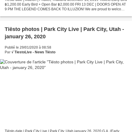
฿1,200.00 Early Bird + Open Bar ฿2,000.00 FRI 13 DEC | DOORS OPEN AT
9 PM THE LEGEND COMES BACK TO ILLUZION! We are proud to welcome
back the living legend DJ and Producer...
Tiësto photos | Park City Live | Park City, Utah -
january 26, 2020
Publié le 29/01/2020 à 08:58
Par
√ TiestoLive - News Tiësto
Tiësto date | Park City Live | Park City, Utah january 26, 2020 G.A. (Early