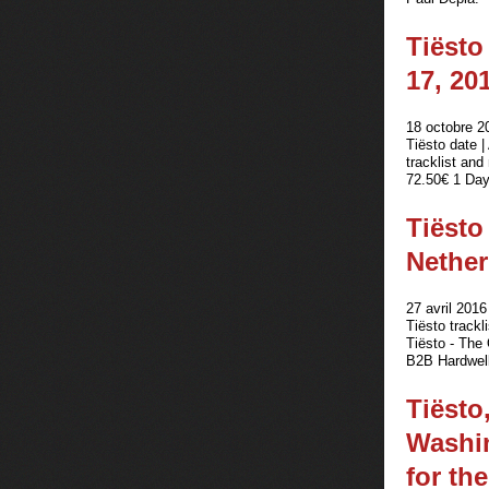
Tiësto
17, 20
18 octobre 2
Tiësto date 
tracklist an
72.50€ 1 Day
Tiësto
Nether
27 avril 2016
Tiësto trackl
Tiësto - The
B2B Hardwell
Tiësto
Washin
for th