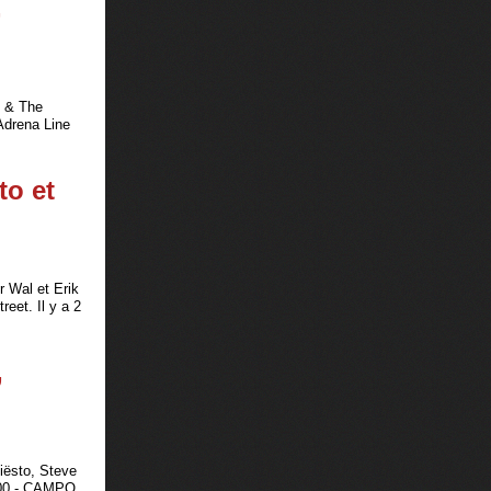
,
o & The
Adrena Line
to et
r Wal et Erik
eet. Il y a 2
,
iësto, Steve
0.00 - CAMPO