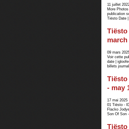
11 juillet 202
More Photos 
publication 
Tiësto Date |
Tiësto
march 
09 mars 2025
Voir cette pu
date | igloof
billets journa
Tiësto
- may 
17 mai 2025 
01 Tiësto - 
Flacko Jodye
Son Of Son -
Tiësto