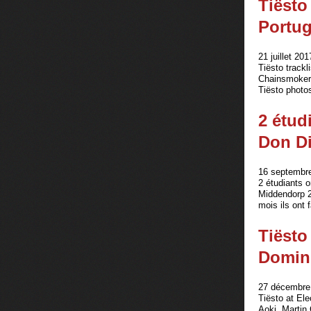
Tiësto
Portug
21 juillet 201
Tiësto track
Chainsmokers
Tiësto photos
2 étud
Don D
16 septembr
2 étudiants o
Middendorp 2
mois ils ont f
Tiësto
Domini
27 décembre 
Tiësto at El
Aoki, Martin