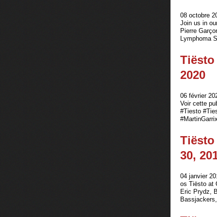
08 octobre 2
Join us in o
Pierre Garço
Lymphoma So
Tiësto
2020
06 février 20
Voir cette pu
#Tiesto #Tie
#MartinGarri
Tiësto
30, 20
04 janvier 20
os Tiësto at
Eric Prydz, 
Bassjackers, 