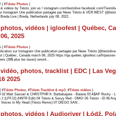
2 ( #
Tiësto Photos
)
& vidéos by Tiësto, join us ! instagram.com/tiestolive facebook.com/Tiestoliv
sur Instagram Une publication partagée par News Tiësto & VER:WEST (@tiest
 Breda Live | Breda, Netherlands july 08, 2022...
 photos, vidéos | igloofest | Québec, C
06, 2025
 ( #
Tiësto Photos
)
blication sur Instagram Une publication partagée par News Tiësto (@tiestolive
est | Québec, Canada march 06, 2025 https://qa.quebec.igloofest.ca/fr/passes-
liers (39$ plus les taxes) seront...
 vidéo, photos, tracklist | EDC | Las Ve
16 2025
( #
Tiësto Photos
, #
Tiësto Tracklist & mp3
, #
Tiësto vidéos
)
ID 02 Matt Sassari & CHRSTPHR ft. Barbatuques - Baiana 03 A$AP Rocky - L
 2 (LPFJ2) (HNTR Edit) 04 Tiësto & Sexyy Red - OMG! 05 Tiësto - ID 06 A
 Voices In My Head (Tiësto Remix) 07 DIEGO SAN...
 photos, vidéos | Audioriver | Łódź, Pol