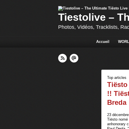
Tiestolive – T
Photos, Vidéos, Tracklists, Ra
Accueil
WORL
Top articles
Tiësto
!! Tië
Breda 
23 décembre 
Tiësto nomé 
anhonorary ci
Paul Depla. 