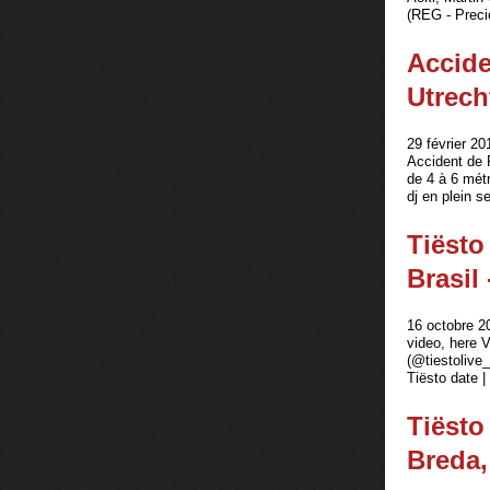
(REG - Preci
Accide
Utrecht
29 février 20
Accident de 
de 4 à 6 métr
dj en plein 
Tiësto
Brasil
16 octobre 2
video, here V
(@tiestolive_
Tiësto date |
Tiësto
Breda,