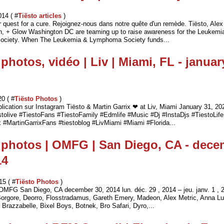
014 ( #
Tiësto articles
)
ur quest for a cure. Rejoignez-nous dans notre quête d'un remède. Tiësto, Ale
n, + Glow Washington DC are teaming up to raise awareness for the Leukemi
ciety. When The Leukemia & Lymphoma Society funds...
 photos, vidéo | Liv | Miami, FL - januar
20 ( #
Tiësto Photos
)
blication sur Instagram Tiësto & Martin Garrix ❤ at Liv, Miami January 31, 2020
stolive #TiestoFans #TiestoFamily #Edmlife #Music #Dj #InstaDjs #TiestoLife
x #MartinGarrixFans #tiestoblog #LivMiami #Miami #Florida...
 photos | OMFG | San Diego, CA - dec
14
15 ( #
Tiësto Photos
)
 OMFG San Diego, CA december 30, 2014 lun. déc. 29 , 2014 – jeu. janv. 1 , 
Borgore, Deorro, Flosstradamus, Gareth Emery, Madeon, Alex Metric, Anna L
Brazzabelle, Bixel Boys, Botnek, Bro Safari, Dyro,...