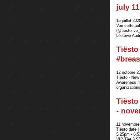
july 11
15 juillet 202
Voir cette pu
(@tiestolive_
biletowe Aud
Tiësto
#‎breas
12 octobre 2
Tiësto - New 
Awareness mo
organizations
Tiësto
- nove
11 novembre 
Tiësto date |
5:25pm - 6:5
VIP Tier 3 $