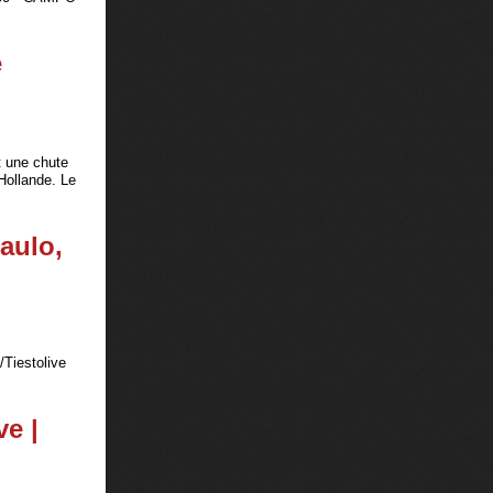
e
t une chute
 Hollande. Le
aulo,
/Tiestolive
ve |