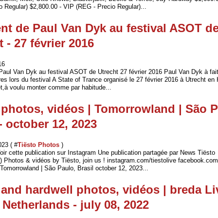
o Regular) $2,800.00 - VIP (REG - Precio Regular)...
nt de Paul Van Dyk au festival ASOT d
 - 27 février 2016
16
Paul Van Dyk au festival ASOT de Utrecht 27 février 2016 Paul Van Dyk à fai
es lors du festival A State of Trance organisé le 27 février 2016 à Utrecht en
set,à voulu monter comme par habitude...
 photos, vidéos | Tomorrowland | São P
 - october 12, 2023
023 ( #
Tiësto Photos
)
oir cette publication sur Instagram Une publication partagée par News Tiësto
) Photos & vidéos by Tiësto, join us ! instagram.com/tiestolive facebook.com
 Tomorrowland | São Paulo, Brasil october 12, 2023...
 and hardwell photos, vidéos | breda Li
 Netherlands - july 08, 2022