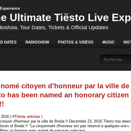
he Ultimate Tiësto Live Ex
dioshow, Tour Dates, Tickets & Official Updates
D DATES
RADIOSHOW
PHOTOS & VIDÉOS
MUSIC
INS
 nomé citoyen d'honneur par la ville de
sto has been named an honorary citizen 
!!
2016 ( #
Tiësto articles
)
citoyen d'honneur par la ville de Breda !! December 23, 2016 Tiësto has bee
tizen of Breda !! "La citoyenneté d'honneur est pas réservé à quelques-uns»,
"Mais un homme avec autant de services spéciaux...