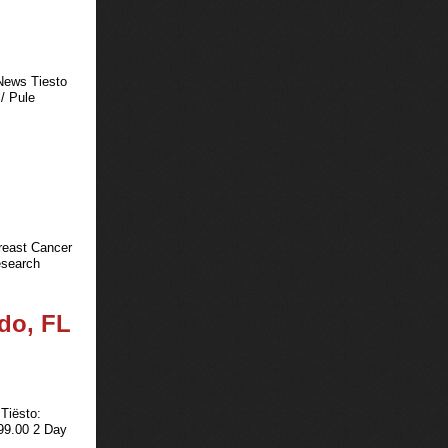
 News Tiesto
l/ Pule
Breast Cancer
esearch
ndo, FL
 Tiësto:
99.00 2 Day