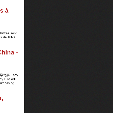
s à
hiffres sont
es de 1068
China -
格 早鸟票 Early
ird will
urchasing
o,