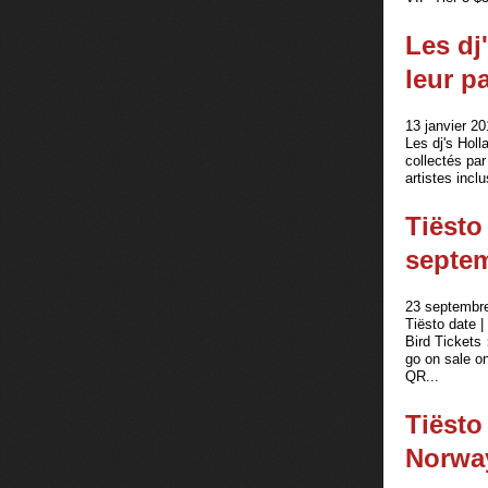
Les dj
leur p
13 janvier 20
Les dj's Holl
collectés pa
artistes incl
Tiësto
septem
23 septembre
Tiësto date
Bird Tic
go on sale 
QR...
Tiësto
Norway