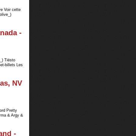
e Voir cette
olive_)
anada -
_) Tiësto
et-billets Les
gas, NV
ord Pretty
nyma & Argy &
and -