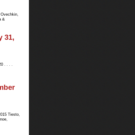
x Ovechkin,
a &
y 31,
 . . . .
ember
2015 Tiesto,
unoe,