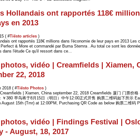
's Hollandais ont rapportés 118€ million
ays en 2013
15 ( #
Tiësto articles
)
andais ont rapportés 118€ millions dans l'économie de leur pays en 2013 Les c
r Perfect & More et commandé par Buma Stemra . Au total ce sont les donné
us dans l'étude Ce qu'il ressort dans ce...
 photos, vidéo | Creamfields | Xiamen, 
ber 22, 2018
 2018 ( #
Tiësto Photos
)
 | Creamfields | Xiamen, China september 22, 2018 Creamfields 厦门 门票价
kets：￥380 早鸟将于8月15日（明日）中午12:00正式开售 购票二维码如下所示 Early B
on August 15th (Tmr) at 12:00PM, Purchasing QR Code as below 购票二维码 P
 photos, vidéo | Findings Festival | Osl
 - August, 18, 2017