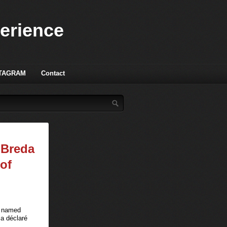
perience
TAGRAM
Contact
 Breda
of
n named
 a déclaré