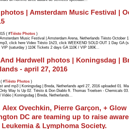
 photos | Amsterdam Music Festival | O
15
015 ( #
Tiësto Photos
)
| Amsterdam Music Festival | Amsterdam Arena, Netherlands Tiësto October 1
d mp3, click here Video Tiësto 1h23, click WEEKEND SOLD OUT 1 Day GA (s
 VIP (saturday ) 110€ Tickets 2 days GA 110€ / VIP 180€...
 And Hardwell photos | Koningsdag | B
lands - april 27, 2016
 ( #
Tiësto Photos
)
ist and mp3 | Koningsdag | Breda, Netherlands april 27, 2016 uploaded 01. Mar
 Only Way Is Up 02. Tiësto & Don Diablo ft. Thomas Troelsen - Chemicals 03.T
 Vidéo | Koningsdag | Breda, Netherlands...
, Alex Ovechkin, Pierre Garçon, + Glow
gton DC are teaming up to raise awar
e Leukemia & Lymphoma Society.