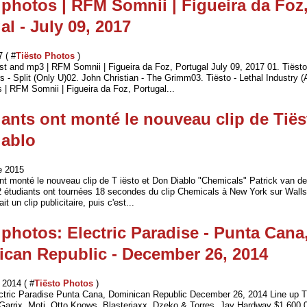
 photos | RFM Somnii | Figueira da Foz
al - July 09, 2017
7 ( #
Tiësto Photos
)
list and mp3 | RFM Somnii | Figueira da Foz, Portugal July 09, 2017 01. Tiëst
 - Split (Only U)02. John Christian - The Grimm03. Tiësto - Lethal Industry (
 | RFM Somnii | Figueira da Foz, Portugal...
iants ont monté le nouveau clip de Tiës
iablo
e 2015
nt monté le nouveau clip de T iësto et Don Diablo "Chemicals" Patrick van de
 étudiants ont tournées 18 secondes du clip Chemicals à New York sur Wallstr
ait un clip publicitaire, puis c'est...
 photos: Electric Paradise - Punta Cana
can Republic - December 26, 2014
2014 ( #
Tiësto Photos
)
ectric Paradise Punta Cana, Dominican Republic December 26, 2014 Line up T
 Garrix, Moti, Otto Knows, Blasterjaxx, Dzeko & Torres, Jay Hardway $1,60