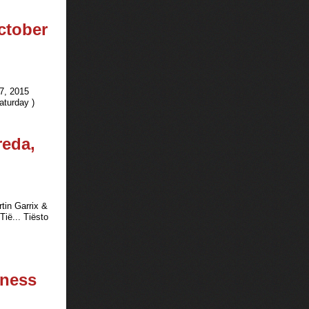
ctober
7, 2015
aturday )
reda,
tin Garrix &
ië... Tiësto
eness