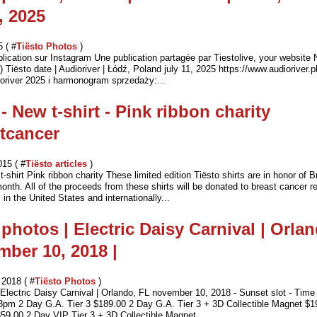
, 2025
5 ( #
Tiësto Photos
)
blication sur Instagram Une publication partagée par Tiestolive, your website
) Tiësto date | Audioriver | Łódź, Poland july 11, 2025 https://www.audioriver.p
ioriver 2025 i harmonogram sprzedaży:...
 - New t-shirt - Pink ribbon charity
tcancer‬
015 ( #
Tiësto articles
)
t-shirt Pink ribbon charity These limited edition Tiësto shirts are in honor of 
nth. All of the proceeds from these shirts will be donated to breast cancer r
 in the United States and internationally...
 photos | Electric Daisy Carnival | Orla
mber 10, 2018 |
2018 ( #
Tiësto Photos
)
 Electric Daisy Carnival | Orlando, FL november 10, 2018 - Sunset slot - Time
3pm 2 Day G.A. Tier 3 $189.00 2 Day G.A. Tier 3 + 3D Collectible Magnet $1
359.00 2 Day VIP Tier 3 + 3D Collectible Magnet...