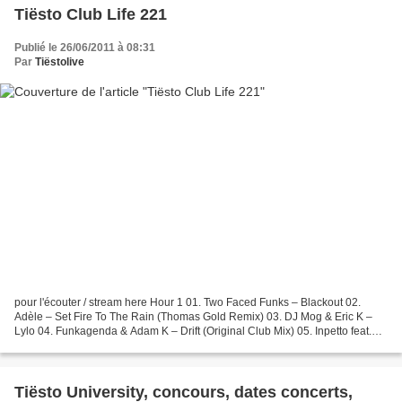
Tiësto Club Life 221
Publié le 26/06/2011 à 08:31
Par
Tiëstolive
pour l'écouter / stream here Hour 1 01. Two Faced Funks – Blackout 02.
Adèle – Set Fire To The Rain (Thomas Gold Remix) 03. DJ Mog & Eric K –
Lylo 04. Funkagenda & Adam K – Drift (Original Club Mix) 05. Inpetto feat.
Max C – Move (Club Mix) 06. Kris Menace...
Tiësto University, concours, dates concerts,