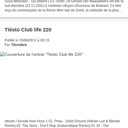
Guus Meeuwis , Tijs obtient ( DJ Tiësto ) et Gerard van Maasakkers ont été la
nuit dernière (22.11.02011) nommée citoyen d'honneur de Brabant. Ce titre
reçu du commissaire de la Reine Wim van de Donk, la médaille de la plus
haute distinction de la province....
Tiësto Club life 220
Publié le 19/06/2011 à 08:15
Par
Tiëstolive
stream / écoute here Hour 1 01. Pnau - Solid Ground (Adrian Lux & Blende
Remix) 02. The Subs - Don't Stop (Autoerotique Remix) 03. ID - The