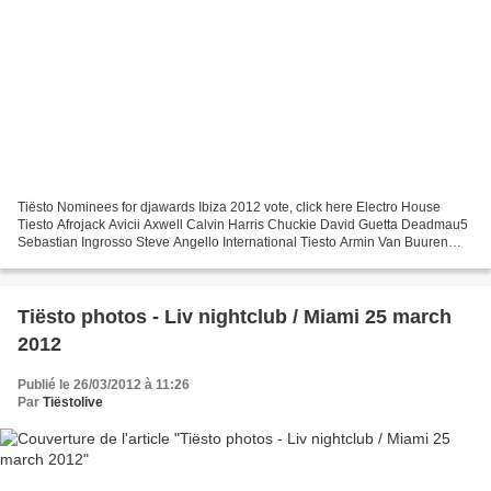
Tiësto Nominees for djawards Ibiza 2012 vote, click here Electro House
Tiesto Afrojack Avicii Axwell Calvin Harris Chuckie David Guetta Deadmau5
Sebastian Ingrosso Steve Angello International Tiesto Armin Van Buuren
Avicii Carl Cox David Guetta Deadmau5...
Tiësto photos - Liv nightclub / Miami 25 march
2012
Publié le 26/03/2012 à 11:26
Par
Tiëstolive