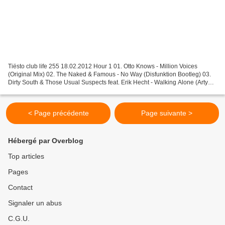
Tiësto club life 255 18.02.2012 Hour 1 01. Otto Knows - Million Voices
(Original Mix) 02. The Naked & Famous - No Way (Disfunktion Bootleg) 03.
Dirty South & Those Usual Suspects feat. Erik Hecht - Walking Alone (Arty
Remix) 04. Wolfgang Gartner - There...
< Page précédente
Page suivante >
Hébergé par Overblog
Top articles
Pages
Contact
Signaler un abus
C.G.U.