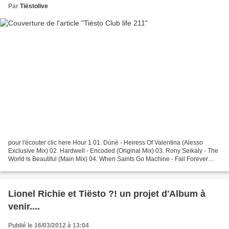
Par
Tiëstolive
pour l'écouter clic here Hour 1 01. Dúné - Heiress Of Valentina (Alesso
Exclusive Mix) 02. Hardwell - Encoded (Original Mix) 03. Rony Seikaly - The
World Is Beautiful (Main Mix) 04. When Saints Go Machine - Fail Forever
(Hampenberg Club Edit) 05. Tiësto...
Lionel Richie et Tiësto ?! un projet d'Album à
venir....
Publié le 16/03/2012 à 13:04