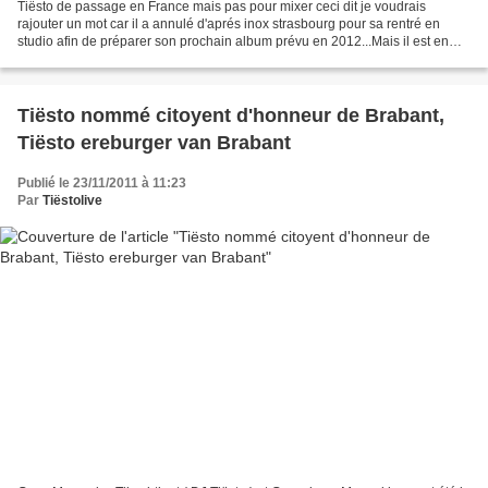
Tiësto de passage en France mais pas pour mixer ceci dit je voudrais
rajouter un mot car il a annulé d'aprés inox strasbourg pour sa rentré en
studio afin de préparer son prochain album prévu en 2012...Mais il est en
France en ce moment, n'aurait il pas...
Tiësto nommé citoyent d'honneur de Brabant,
Tiësto ereburger van Brabant
Publié le 23/11/2011 à 11:23
Par
Tiëstolive