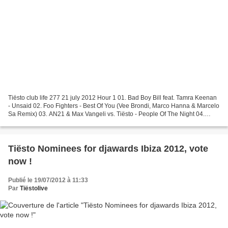
Tiësto club life 277 21 july 2012 Hour 1 01. Bad Boy Bill feat. Tamra Keenan
- Unsaid 02. Foo Fighters - Best Of You (Vee Brondi, Marco Hanna & Marcelo
Sa Remix) 03. AN21 & Max Vangeli vs. Tiësto - People Of The Night 04.
Hook N Sling feat. Evermore -...
Tiësto Nominees for djawards Ibiza 2012, vote
now !
Publié le 19/07/2012 à 11:33
Par
Tiëstolive