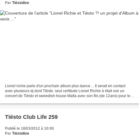
Par
Tiëstolive
Lionel richie parle d'un prochain album plus dance ... Il serait en contact
avec plusieurs dj dont Tiësto. seul certitude Lionel Richie à était voir un
concert de Tiësto et sweedish house Mafia avec son fils (de 12ans) pour le
reste je ne fais que de...
Tiësto Club Life 259
Publié le 18/03/2012 à 10:00
Par
Tiëstolive