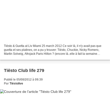
Tiësto & Guetta at Liv Miami 25 march 2012 Ce soir là, il n'y avait pas que
guetta et ses platines, on a pu y trouver: Tiësto, Chuckie, Nicky Romero,
Martin Solveig, Afrojack Paris Hilton ? (encore là..elle à fait la semaine
compléte de WMC..) et bien...
Tiësto Club life 279
Publié le 05/08/2012 à 09:39
Par
Tiëstolive