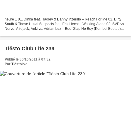
heure 1 01. Dinka feat. Hadley & Danny Inzerillo – Reach For Me 02. Dirty
South & Those Usual Suspects feat. Erik Hecht – Walking Alone 03. SVD vs.
Nervo, Afrojack, Aoki vs. Adrian Lux – Beef Slap No Boy (Ken Loi Bootup)
04. Sebastian Krieg & Jerome Isma-Ae...
Tiësto Club Life 239
Publié le 30/10/2011 à 07:32
Par
Tiëstolive