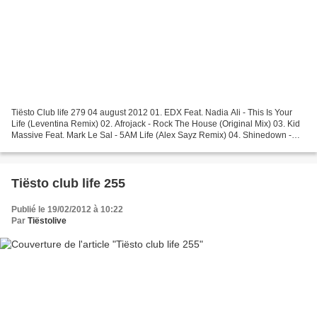
Tiësto Club life 279 04 august 2012 01. EDX Feat. Nadia Ali - This Is Your
Life (Leventina Remix) 02. Afrojack - Rock The House (Original Mix) 03. Kid
Massive Feat. Mark Le Sal - 5AM Life (Alex Sayz Remix) 04. Shinedown -
Unity (Matisse & Sadko Remix)...
Tiësto club life 255
Publié le 19/02/2012 à 10:22
Par
Tiëstolive