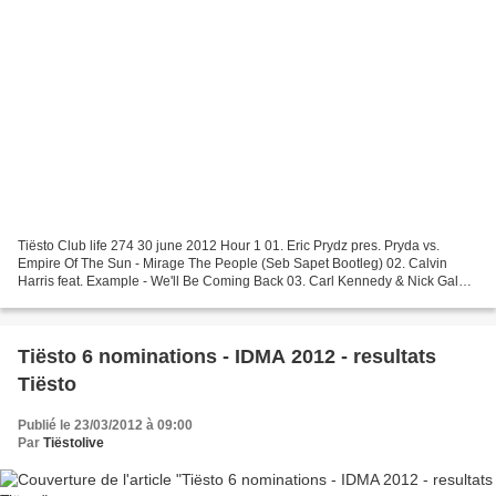
Tiësto Club life 274 30 june 2012 Hour 1 01. Eric Prydz pres. Pryda vs.
Empire Of The Sun - Mirage The People (Seb Sapet Bootleg) 02. Calvin
Harris feat. Example - We'll Be Coming Back 03. Carl Kennedy & Nick Galea
feat. Joel Edwards - Out Of My Mind...
Tiësto 6 nominations - IDMA 2012 - resultats
Tiësto
Publié le 23/03/2012 à 09:00
Par
Tiëstolive