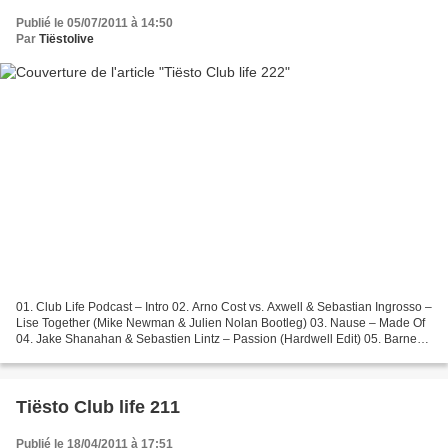
Publié le 05/07/2011 à 14:50
Par
Tiëstolive
01. Club Life Podcast – Intro 02. Arno Cost vs. Axwell & Sebastian Ingrosso –
Lise Together (Mike Newman & Julien Nolan Bootleg) 03. Nause – Made Of
04. Jake Shanahan & Sebastien Lintz – Passion (Hardwell Edit) 05. Barnes
& Heatcliff – Attention 06. Kryder...
Tiësto Club life 211
Publié le 18/04/2011 à 17:51