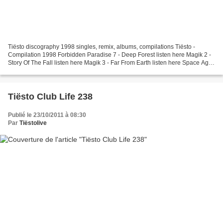
Tiësto discography 1998 singles, remix, albums, compilations Tiësto -
Compilation 1998 Forbidden Paradise 7 - Deep Forest listen here Magik 2 -
Story Of The Fall listen here Magik 3 - Far From Earth listen here Space Age
1.0 listen here Global Clubbing...
Tiësto Club Life 238
Publié le 23/10/2011 à 08:30
Par
Tiëstolive