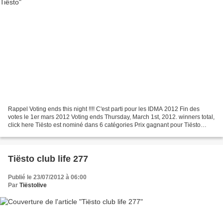
Rappel Voting ends this night !!!! C'est parti pour les IDMA 2012 Fin des
votes le 1er mars 2012 Voting ends Thursday, March 1st, 2012. winners total,
click here Tiësto est nominé dans 6 catégories Prix gagnant pour Tiësto
ligne 23 ligne 10 : best trance...
Tiësto club life 277
Publié le 23/07/2012 à 06:00
Par
Tiëstolive