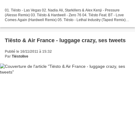
01. Tiësto - Las Vegas 02. Nadia Ali, Starkillers & Alex Kenji - Pressure
(Alesso Remix) 03. Tiësto & Hardwell - Zero 76 04. Tiësto Feat. BT - Love
Comes Again (Hardwell Remix) 05. Tiësto - Lethal Industry (Taped Remix)
06. Delerium - Silence (W&W vs....
Tiësto & Air France - luggage crazy, ses tweets
Publié le 16/11/2011 à 15:32
Par
Tiëstolive