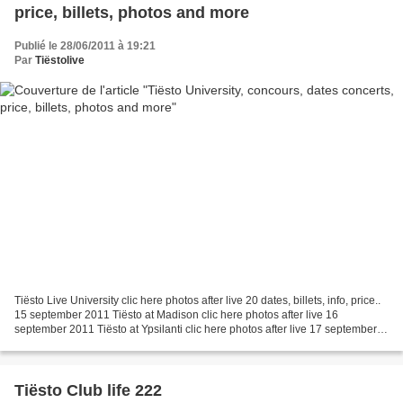
price, billets, photos and more
Publié le 28/06/2011 à 19:21
Par
Tiëstolive
Tiësto Live University clic here photos after live 20 dates, billets, info, price..
15 september 2011 Tiësto at Madison clic here photos after live 16
september 2011 Tiësto at Ypsilanti clic here photos after live 17 september
2011 Tiësto at London clic...
Tiësto Club life 222