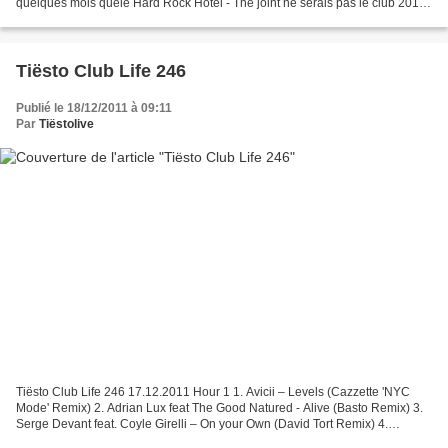
quelques mois quele Hard Rock Hotel - The joint ne serais pas le club 2012
Donc à suivre en attendant il y a une...
Tiësto Club Life 246
Publié le 18/12/2011 à 09:11
Par
Tiëstolive
Tiësto Club Life 246 17.12.2011 Hour 1 1. Avicii – Levels (Cazzette 'NYC
Mode' Remix) 2. Adrian Lux feat The Good Natured - Alive (Basto Remix) 3.
Serge Devant feat. Coyle Girelli – On your Own (David Tort Remix) 4.
Michael Calfan - Resurrection (Axwell's...