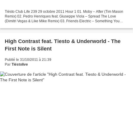
Tiësto Club Life 239 29 octobre 2011 Hour 1 01. Moby – After (Tim Mason
Remix) 02. Pedro Henriques feat. Giuseppe Viola – Spread The Love
(Dimitri Vegas & Like Mike Remix) 03. Friends Electric – Something You
Should Know 04. Avicii – Fade Into Darkness...
High Contrast feat. Tiesto & Underworld - The
First Note is Silent
Publié le 31/10/2011 à 21:39
Par
Tiëstolive