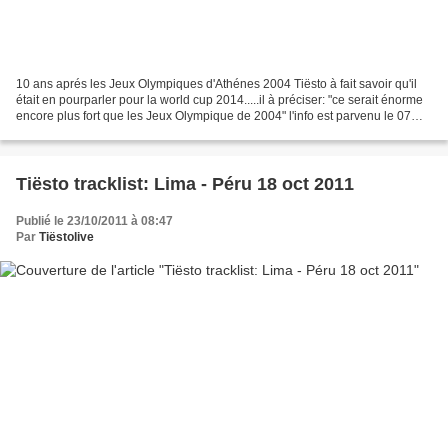
10 ans aprés les Jeux Olympiques d'Athénes 2004 Tiësto à fait savoir qu'il
était en pourparler pour la world cup 2014.....il à préciser: "ce serait énorme
encore plus fort que les Jeux Olympique de 2004" l'info est parvenu le 07
octobre 2011, alors attendons...
Tiësto tracklist: Lima - Péru 18 oct 2011
Publié le 23/10/2011 à 08:47
Par
Tiëstolive