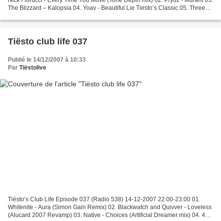
The Blizzard – Kalopsia 04. Yoav - Beautiful Lie Tiesto’s Classic 05. Three
Drives - Sunset on Ibiza 06....
Tiësto club life 037
Publié le 14/12/2007 à 10:33
Par
Tiëstolive
Tiësto’s Club Life Episode 037 (Radio 538) 14-12-2007 22:00-23:00 01.
Whitenite - Aura (Simon Gain Remix) 02. Blackwatch and Quivver - Loveless
(Alucard 2007 Revamp) 03. Native - Choices (Artificial Dreamer mix) 04. 4