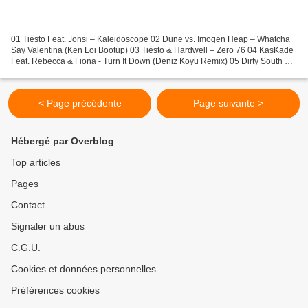
01 Tiësto Feat. Jonsi – Kaleidoscope 02 Dune vs. Imogen Heap – Whatcha
Say Valentina (Ken Loi Bootup) 03 Tiësto & Hardwell – Zero 76 04 KasKade
Feat. Rebecca & Fiona - Turn It Down (Deniz Koyu Remix) 05 Dirty South &
Those Usual Suspects Feat. Erik Hecht...
< Page précédente
Page suivante >
Hébergé par Overblog
Top articles
Pages
Contact
Signaler un abus
C.G.U.
Cookies et données personnelles
Préférences cookies