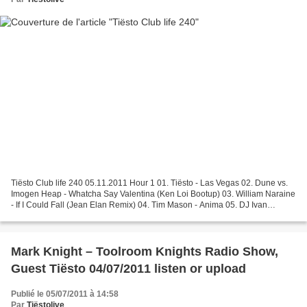
Tiësto Club life 240 05.11.2011 Hour 1 01. Tiësto - Las Vegas 02. Dune vs.
Imogen Heap - Whatcha Say Valentina (Ken Loi Bootup) 03. William Naraine
- If I Could Fall (Jean Elan Remix) 04. Tim Mason - Anima 05. DJ Ivan
Roudyk feat. Shena - Aphrodisiac...
Mark Knight – Toolroom Knights Radio Show,
Guest Tiësto 04/07/2011 listen or upload
Publié le 05/07/2011 à 14:58
Par
Tiëstolive