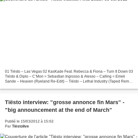
01 Tiësto – Las Vegas 02 KasKade Feat. Rebecca & Fiona – Turn It Down 03
Tiësto & Diplo – C’Mon = Sebastian Ingrosso & Alesso – Calling = Emeli
Sande – Heaven (Ryeland Re-Edit) -- Tiësto – Lethal Industry (Taped Remix)
-- Tinnie Tempah – Pass Out (Afrojack...
Tiësto interview: "grosse annonce fin Mars" -
"big announcement at the end of March"
Publié le 15/03/2012 à 15:02
Par
Tiëstolive