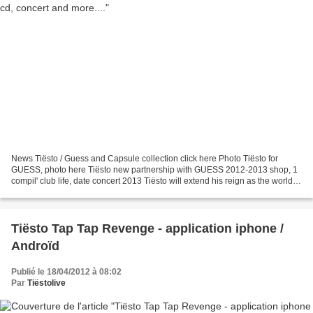
News Tiësto / Guess and Capsule collection click here Photo Tiësto for
GUESS, photo here Tiësto new partnership with GUESS 2012-2013 shop, 1
compil' club life, date concert 2013 Tiësto will extend his reign as the world's
most sponsored dance music star...
Tiësto Tap Tap Revenge - application iphone /
Androïd
Publié le 18/04/2012 à 08:02
Par
Tiëstolive