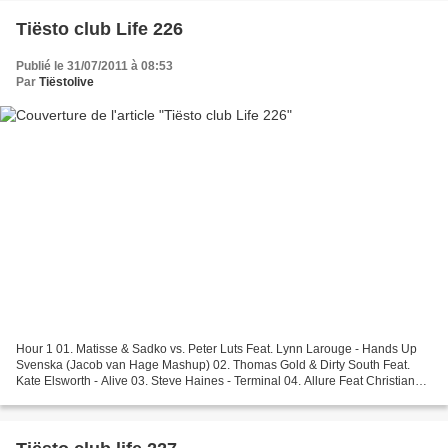
Tiësto club Life 226
Publié le 31/07/2011 à 08:53
Par
Tiëstolive
Hour 1 01. Matisse & Sadko vs. Peter Luts Feat. Lynn Larouge - Hands Up
Svenska (Jacob van Hage Mashup) 02. Thomas Gold & Dirty South Feat.
Kate Elsworth - Alive 03. Steve Haines - Terminal 04. Allure Feat Christian
Burns - On The Wire (W&W Remix) 05....