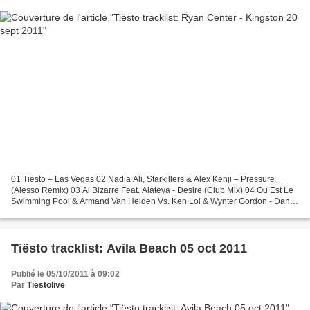
01 Tiësto – Las Vegas 02 Nadia Ali, Starkillers & Alex Kenji – Pressure
(Alesso Remix) 03 Al Bizarre Feat. Alateya - Desire (Club Mix) 04 Ou Est Le
Swimming Pool & Armand Van Helden Vs. Ken Loi & Wynter Gordon - Dance
The Way I Feel Till My Death (Ken...
Tiësto tracklist: Avila Beach 05 oct 2011
Publié le 05/10/2011 à 09:02
Par
Tiëstolive