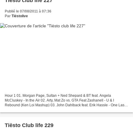
Tiësto club life 227
Publié le 07/08/2011 à 07:36
Par
Tiëstolive
Hour 1 01. Morgan Page, Sultan + Ned Shepard & BT feat. Angela
McCluskey - In the Air 02. Arty, Mat Zo vs. GTA Feat Zashanell - U & I
Rebound (Ken Loi Mashup) 03. John Dahlback feat. Erik Hassle - One Last
Ride 04. Layo & Bushwacka - Love Story (Benjamin...
Tiësto Club life 229