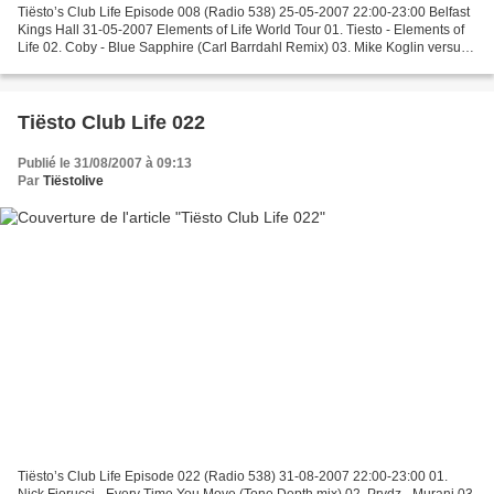
Tiësto’s Club Life Episode 008 (Radio 538) 25-05-2007 22:00-23:00 Belfast
Kings Hall 31-05-2007 Elements of Life World Tour 01. Tiesto - Elements of
Life 02. Coby - Blue Sapphire (Carl Barrdahl Remix) 03. Mike Koglin versus
P.O.S. - Untitled Audio (Nitrous...
Tiësto Club Life 022
Publié le 31/08/2007 à 09:13
Par
Tiëstolive
Tiësto’s Club Life Episode 022 (Radio 538) 31-08-2007 22:00-23:00 01.
Nick Fiorucci - Every Time You Move (Tone Depth mix) 02. Prydz - Murani 03.