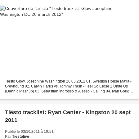
Tiesto Glow, Josephine Washington 26.03.2012 01. Swedish House Mafia -
Greyhound 02. Calvin Harris vs. Tommy Trash - Feel So Close 2 Unite Us
(Dannic Mashup) 03. Sebastian Ingrosso & Alesso - Calling 04. Ivan Gough
& Feenixpawl Feat. Georgi Kay - In My...
Tiësto tracklist: Ryan Center - Kingston 20 sept
2011
Publié le 03/10/2011 à 10:51
Par
Tiëstolive