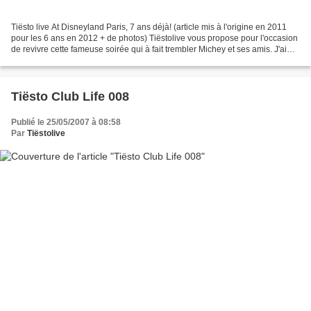
Tiësto live At Disneyland Paris, 7 ans déjà! (article mis à l'origine en 2011
pour les 6 ans en 2012 + de photos) Tiëstolive vous propose pour l'occasion
de revivre cette fameuse soirée qui à fait trembler Michey et ses amis. J'ai
réuni tout ce que j'ai...
Tiësto Club Life 008
Publié le 25/05/2007 à 08:58
Par
Tiëstolive