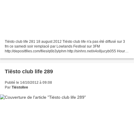
Tiësto club life 281 18 august 2012 Tiësto club life n'a pas été diffusé sur 3
fm ce samedi soir remplacé par Lowlands Festival sur 3FM
http://depositfiles.com/files/q6b3ylphm http://sinhro.net/x4o8jucyb055 Hour 1
Mathieu Bouthier feat. Sophie Ellis-Bextor...
Tiësto club life 289
Publié le 14/10/2012 à 09:08
Par
Tiëstolive