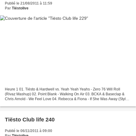
Publié le 21/08/2011 à 11:59
Par
Tiëstolive
Heure 1 01. Tiësto & Hardwell vs. Yeah Yeah Yeahs - Zero 76 Will Roll
(Rivaz Mashup) 02. Point Blank - Walking On Air 03. BCKA & Baseclap &
Chris Arnold - We Feel Love 04. Rebecca & Fiona - If She Was Away (Style
of Eye 'If She Was A Rave' Remix) 05....
Tiësto Club life 240
Publié le 06/11/2011 à 09:00
Par
Tiëstolive