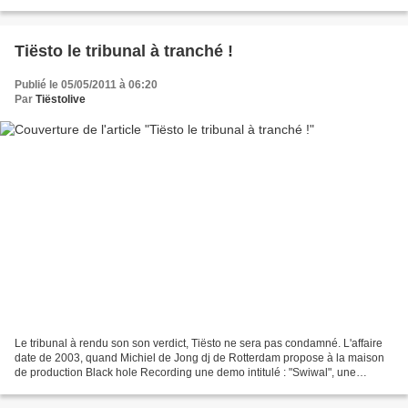
Mal ft. Gliss - Time Is Burning (Topher...
Tiësto le tribunal à tranché !
Publié le 05/05/2011 à 06:20
Par
Tiëstolive
Le tribunal à rendu son son verdict, Tiësto ne sera pas condamné. L'affaire
date de 2003, quand Michiel de Jong dj de Rotterdam propose à la maison
de production Black hole Recording une demo intitulé : "Swiwal", une
melodie de huit mesures, ( initialement...