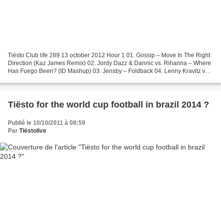
Tiësto Club life 289 13 october 2012 Hour 1 01. Gossip – Move In The Right
Direction (Kaz James Remix) 02. Jordy Dazz & Dannic vs. Rihanna – Where
Has Fuego Been? (ID Mashup) 03. Jensby – Foldback 04. Lenny Kravitz vs.
Leon Bolier – Are U Gonna Go US...
Tiësto for the world cup football in brazil 2014 ?
Publié le 10/10/2011 à 08:59
Par
Tiëstolive