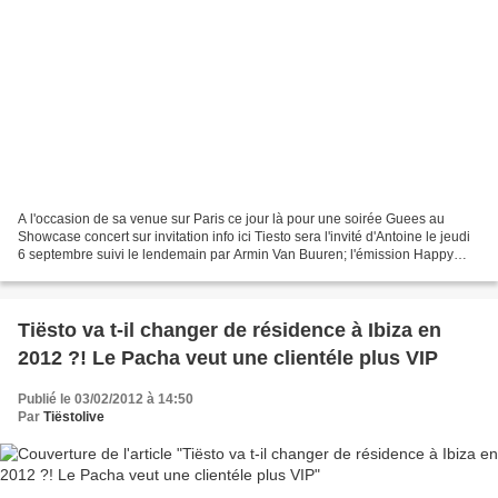
A l'occasion de sa venue sur Paris ce jour là pour une soirée Guees au
Showcase concert sur invitation info ici Tiesto sera l'invité d'Antoine le jeudi
6 septembre suivi le lendemain par Armin Van Buuren; l'émission Happy
Hour c'est sur FG DJ Radio, du...
Tiësto va t-il changer de résidence à Ibiza en
2012 ?! Le Pacha veut une clientéle plus VIP
Publié le 03/02/2012 à 14:50
Par
Tiëstolive