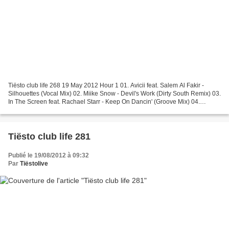
Tiësto club life 268 19 May 2012 Hour 1 01. Avicii feat. Salem Al Fakir -
Silhouettes (Vocal Mix) 02. Miike Snow - Devil's Work (Dirty South Remix) 03.
In The Screen feat. Rachael Starr - Keep On Dancin' (Groove Mix) 04.
Michael Brun & Special Features...
Tiësto club life 281
Publié le 19/08/2012 à 09:32
Par
Tiëstolive