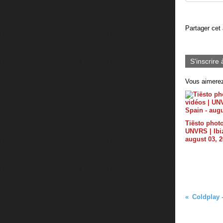
Partager cet 
S'inscrire 
Vous aimerez
Tiësto photo
UNVRS | Ibiz
august 03, 