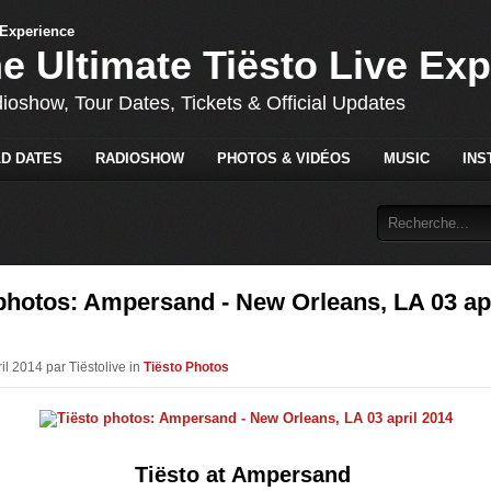
he Ultimate Tiësto Live Ex
dioshow, Tour Dates, Tickets & Official Updates
D DATES
RADIOSHOW
PHOTOS & VIDÉOS
MUSIC
INS
photos: Ampersand - New Orleans, LA 03 apr
ril 2014 par Tiëstolive in
Tiësto Photos
Tiësto at Ampersand