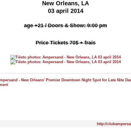
New Orleans, LA
03 april 2014
age +21 /
Doors & Show: 9:00 pm
Price Tickets 70$ + frais
http://clubampers