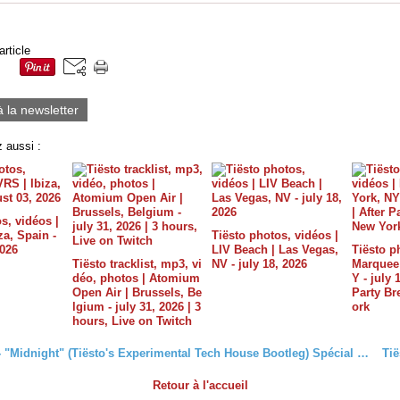
article
à la newsletter
 aussi :
s, vidéos |
a, Spain -
Tiësto photos, vidéos |
2026
LIV Beach | Las Vegas,
Tiësto p
Tiësto tracklist, mp3, vi
NV - july 18, 2026
Marquee 
déo, photos | Atomium
Y - july 
Open Air | Brussels, Be
Party B
lgium - july 31, 2026 | 3
ork
hours, Live on Twitch
Coldplay - "Midnight" (Tiësto's Experimental Tech House Bootleg) Spécial Tiësto 17 millions on facebook
Retour à l'accueil