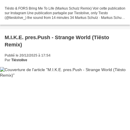
Tiësto & FORS Bring Me To Life (Markus Schulz Remix) Voir cette publication
sur Instagram Une publication partagée par Tiestolive, only Tiesto
(@tiestolive_) the sound from 14 minutes 34 Markus Schulz · Markus Schulz
- In Search of Sunrise Live: London...
M.I.K.E. pres.Push - Strange World (Tiësto
Remix)
Publié le 20/12/2025 à 17:54
Par
Tiëstolive