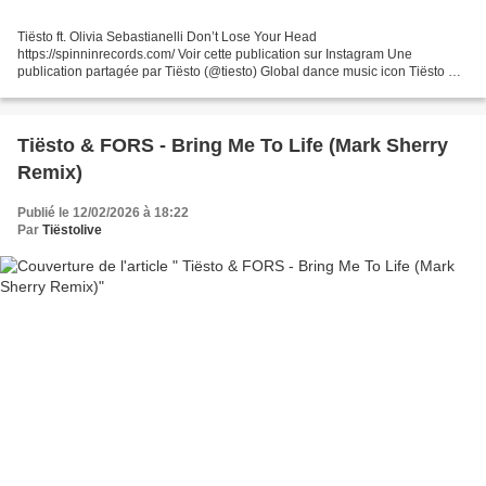
Tiësto ft. Olivia Sebastianelli Don’t Lose Your Head
https://spinninrecords.com/ Voir cette publication sur Instagram Une
publication partagée par Tiësto (@tiesto) Global dance music icon Tiësto will
debut his new dance single “Don’t Lose Your Head”...
Tiësto & FORS - Bring Me To Life (Mark Sherry
Remix)
Publié le 12/02/2026 à 18:22
Par
Tiëstolive