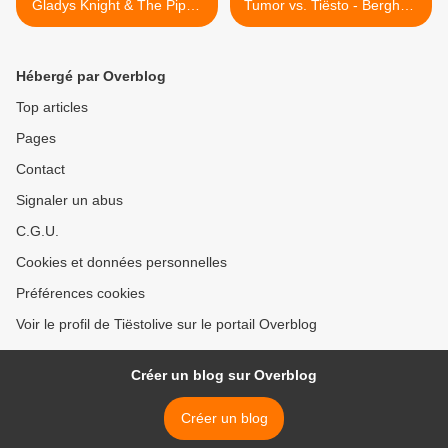
Gladys Knight & The Pips -
Tumor vs. Tiësto - Berghain
The Legacy vs. The Way
vs. Traffic (Tiësto Mashup)
We Were / Try To
>
Remember (Tiësto Mashup)
Hébergé par Overblog
Top articles
Pages
Contact
Signaler un abus
C.G.U.
Cookies et données personnelles
Préférences cookies
Voir le profil de Tiëstolive sur le portail Overblog
Créer un blog sur Overblog
Créer un blog