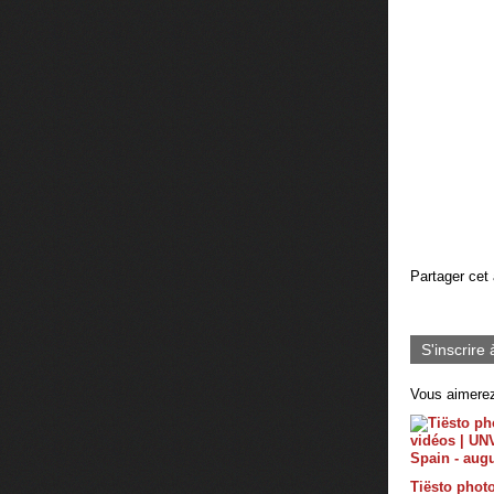
Partager cet 
S'inscrire 
Vous aimerez
Tiësto photo