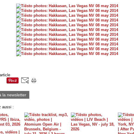
article
à la newsletter
 aussi :
s, vidéos |