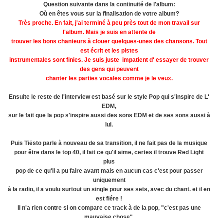
Question suivante dans la continuité de l'album:
Où en êtes vous sur la finalisation de votre album
?
Très proche
.
En fait, j'ai
terminé
à peu près tout
de mon travail sur
l'album
.
Mais je
suis en attente
de
trouver les bons
chanteurs
à
clouer
quelques-unes des
chansons
.
Tout
est écrit
et
les pistes
instrumentales
sont finies
.
Je
suis
juste
im
patient d'
essayer de trouver
des
gens
qui peuvent
chanter
les parties vocales
comme je le veux
.
Ensuite le reste de l'interview est basé sur le style Pop qui s'inspire de L'
EDM,
sur le fait que la pop s'inspire aussi des sons EDM et de ses sons aussi à
lui.
Puis Tiësto parle à nouveau de sa transition, il ne fait pas de la musique
pour être dans le top 40, il fait ce qu'il aime, certes il trouve Red Light
plus
pop de ce qu'il a pu faire avant mais en aucun cas c'est pour passer
uniquement
à la radio, il a voulu surtout un single pour ses sets, avec du chant. et il en
est fiére !
Il n'a rien contre si on compare ce track à de la pop, "c'est pas une
mauvaise chose".