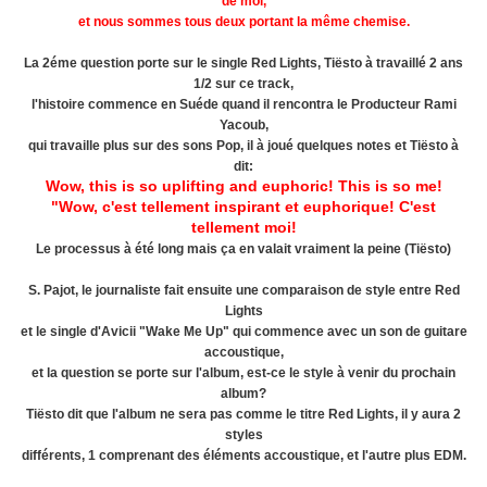
de
moi
,
et nous sommes
tous deux portant
la même chemise
.
La 2éme question porte sur le single Red Lights, Tiësto à travaillé 2 ans
1/2 sur ce track,
l'histoire commence en Suéde quand il rencontra le Producteur Rami
Yacoub,
qui travaille plus sur des sons Pop, il à joué quelques notes et Tiësto à
dit:
Wow, this is so uplifting and euphoric! This is so me!
"
Wow, c'est tellement
inspirant et
euphorique
!
C'est
tellement
moi!
Le processus à été long mais ça en valait vraiment la peine (Tiësto)
S. Pajot, le journaliste fait ensuite une comparaison de style entre Red
Lights
et le single d'Avicii "Wake Me Up" qui commence avec un son de guitare
accoustique,
et la question se porte sur l'album, est-ce le style à venir du prochain
album?
Tiësto dit que l'album ne sera pas comme le titre Red Lights, il y aura 2
styles
différents, 1 comprenant des éléments accoustique, et l'autre plus EDM.