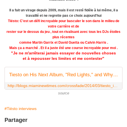
Il a fait un virage depuis 2009, mais il est resté fidéle à lui même, il a
travaillé et ne
regrette pas ce choix aujourd'hui
Tiësto:
C'est un défi incroyable pour basculer le son dans le milieu de
votre carrière et de
rester sur le dessus du jeu , tout en rivalisant avec tous les DJs étoiles
plus récentes
comme Martin Garrix et David Guetta ou Calvin Harris .
Mais ça a marché .
Et il a juste été une course incroyable pour moi .
"Je ne m'arrêterai jamais essayer de nouvelles choses
et à repousser les limites et me contester"
Tiesto on His Next Album, "Red Lights," and Why He'll "Never Stop Challenging" Himself
http://blogs.miaminewtimes.com/crossfade/2014/03/tiesto_interview_ultra-music-festival_miami_2014.php
source
#Tiësto interviews
Partager