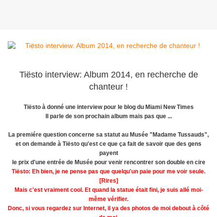
Tiësto interview: Album 2014, en recherche de
chanteur !
Tiësto à donné une interview pour le blog du Miami New Times
Il parle de son prochain album mais pas que ...
La premiére question concerne sa statut au Musée
"Madame Tussauds
",
et on demande à Tiësto qu'est ce que ça fait de savoir que des gens
payent
le prix d'une entrée de Musée pour venir rencontrer son double en cire
Tiësto:
Eh bien, je
ne pense
pas que quelqu'un
paie
pour
me voir
seule
.
[
Rires]
Mais
c'est vraiment cool
.
Et quand
la statue était fini
, je suis allé
moi-
même
vérifier.
Donc, si
vous regardez
sur Internet
,
il ya
des photos de moi
debout à côté