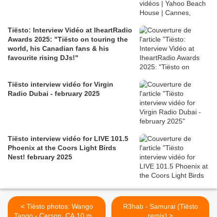
Tiësto: Interview Vidéo at IheartRadio
Awards 2025: "Tiësto on touring the
world, his Canadian fans & his
favourite rising DJs!"
Tiësto interview vidéo for Virgin
Radio Dubai - february 2025
Tiësto interview vidéo for LIVE 101.5
Phoenix at the Coors Light Birds
Nest! february 2025
< Tiësto photos: Wango
R3hab - Samurai (Tiësto
Tango - Carson, CA 10 may
remix) >