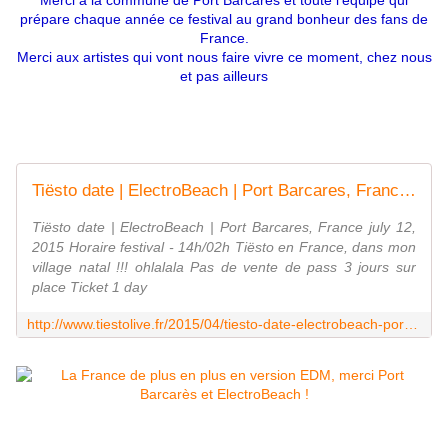
Merci à la commune de Port Barcarès et toute l'équipe qui
prépare chaque année ce festival au grand bonheur des fans de
France.
Merci aux artistes qui vont nous faire vivre ce moment, chez nous
et pas ailleurs
Tiësto date | ElectroBeach | Port Barcares, France - july 12, 2015 - World of Tiesto #Tiestolive
Tiësto date | ElectroBeach | Port Barcares, France july 12,
2015 Horaire festival - 14h/02h Tiësto en France, dans mon
village natal !!! ohlalala Pas de vente de pass 3 jours sur
place Ticket 1 day
http://www.tiestolive.fr/2015/04/tiesto-date-electrobeach-port-barcares-france-july-12-2015.html