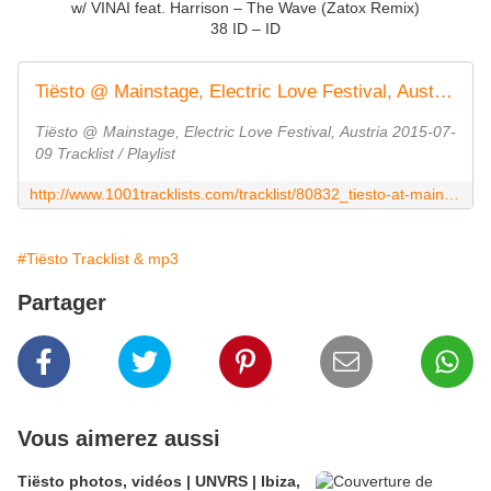
w/ VINAI feat. Harrison – The Wave (Zatox Remix)
38 ID – ID
Tiësto @ Mainstage, Electric Love Festival, Austria 2015-07-09 Tracklist / Playlist - 1001 Tracklists
Tiësto @ Mainstage, Electric Love Festival, Austria 2015-07-
09 Tracklist / Playlist
http://www.1001tracklists.com/tracklist/80832_tiesto-at-mainstage-electric-love-festival-austria-2015-07-09.html
#Tiësto Tracklist & mp3
Partager
Vous aimerez aussi
Tiësto photos, vidéos | UNVRS | Ibiza,