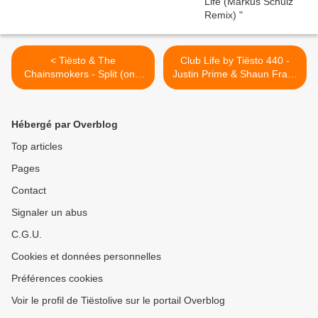
< Tiësto & The
Club Life by Tiësto 440 -
Chainsmokers - Split (only
Justin Prime & Shaun Frank
U) | Official Vidéo
Guestmix - september 04,
2015 >
Hébergé par Overblog
Top articles
Pages
Contact
Signaler un abus
C.G.U.
Cookies et données personnelles
Préférences cookies
Voir le profil de Tiëstolive sur le portail Overblog