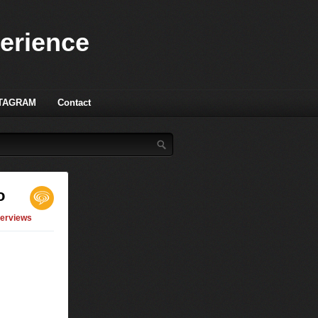
perience
TAGRAM
Contact
o
terviews