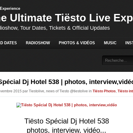
he Ultimate Tiësto Live Ex
dioshow, Tour Dates, Tickets & Official Updates
D DATES
RADIOSHOW
PHOTOS & VIDÉOS
MUSIC
INS
Spécial Dj Hotel 538 | photos, interview,vidé
ovembre 2015 par Tiestolive, news of Tiesto @tiestolive in
Tiësto Photos
,
Tiësto in
Tiësto Spécial Dj Hotel 538
photos, interview, vidéo...