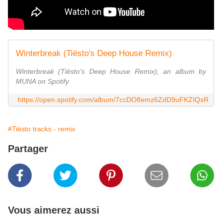
Winterbreak (Tiësto's Deep House Remix)
Winterbreak (Tiësto's Deep House Remix), an album by
MUNA on Spotify
https://open.spotify.com/album/7ccDO8emz6ZdD9uFKZIQsR
#Tiësto tracks - remix
Partager
Vous aimerez aussi