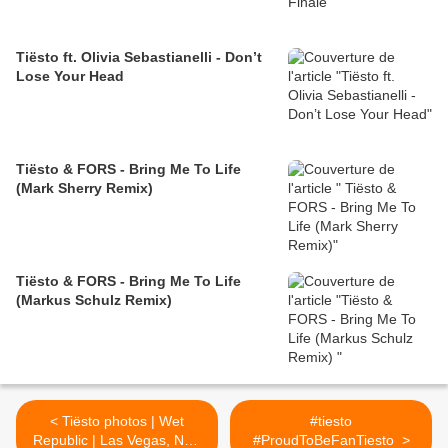
Tiësto ft. Olivia Sebastianelli - Don’t
Lose Your Head
Tiësto & FORS - Bring Me To Life
(Mark Sherry Remix)
Tiësto & FORS - Bring Me To Life
(Markus Schulz Remix)
< Tiësto photos | Wet
#‎tiesto‬
Republic | Las Vegas, NV -
‪#‎ProudToBeFanTiesto‬ ‪ >