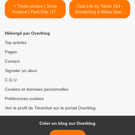
< Tiësto photos | Snow
Club Life by Tiësto 514 -
Festival | Park City, UT -
Zonderling & Niklas Ibach
January 21, 2017
Guestmix - February 03,
2017 >
Hébergé par Overblog
Top articles
Pages
Contact
Signaler un abus
C.G.U.
Cookies et données personnelles
Préférences cookies
Voir le profil de Tiëstolive sur le portail Overblog
Créer un blog sur Overblog