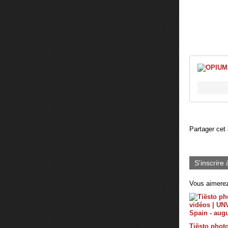
Partager cet 
S'inscrire 
Vous aimerez
Tiësto photo