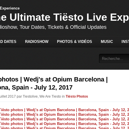
he Ultimate Tiësto Live Ex
dioshow, Tour Dates, Tickets & Official Updates
D DATES
RADIOSHOW
PHOTOS & VIDÉOS
MUSIC
INS
photos | Wedj's at Opium Barcelona |
na, Spain - July 12, 2017
uillet 2017 par Tiestolive, We Are Tiesto in
Tiësto Photos