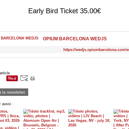
Early Bird Ticket 35.00€
OPIUM BARCELONA WEDJS
https://wedjs.opiumbarcelona.com/en
article
à la newsletter
 aussi :
s, vidéos |