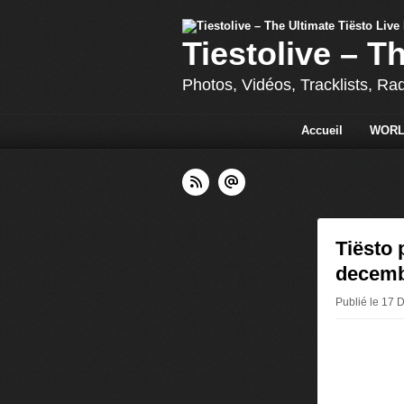
Tiestolive – T
Photos, Vidéos, Tracklists, Ra
Accueil
WORL
Tiësto 
decemb
Publié le 17 