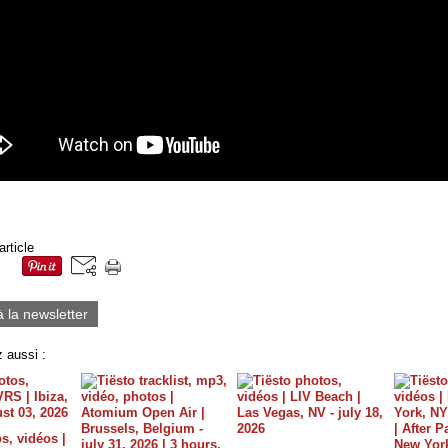
article
à la newsletter
 aussi :
s, vidéos |