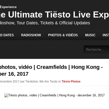
he Ultimate Tiësto Live Ex
dioshow, Tour Dates, Tickets & Official Updates
D DATES
RADIOSHOW
PHOTOS & VIDÉOS
MUSIC
INS
photos, vidéo | Creamfields | Hong Kong -
er 16, 2017
Décembre 2017 par Tiestolive, We Are Tiesto in
Tiësto Photos