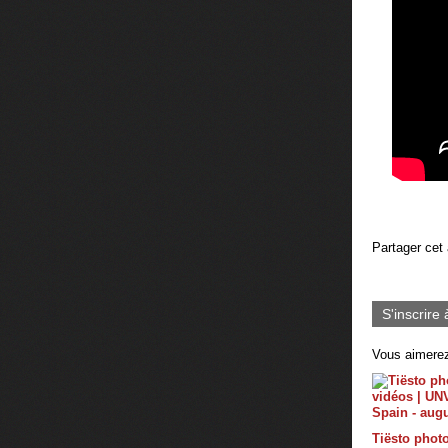
Partager cet 
S'inscrire 
Vous aimerez
Tiësto photo