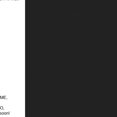
UME,
NO,
soon!