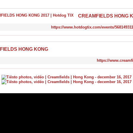
https://www.hotdogtix.com/events/56814931
FIELDS HONG KONG
https://www.creamfi