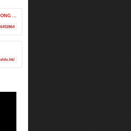
CREAMFIELDS HONG KONG 2017 | Hotdog TIX
16452864
elds.hk/