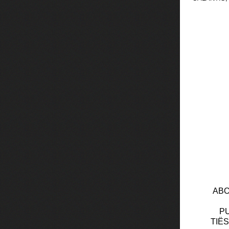
ABO
PU
TIËS