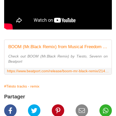
BOOM (Mr.Black Remix) from Musical Freedom on Beatport
Check out BOOM (Mr.Black Remix) by Tiesto, Sevenn on
Beatport
https://www.beatport.com/release/boom-mr-black-remix/2147501
#Tiësto tracks - remix
Partager