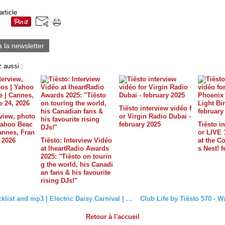
article
à la newsletter
 aussi :
Tiësto interview vidéo f
rview, photo
or Virgin Radio Dubai -
 Yahoo Beac
february 2025
Tiësto in
annes, Fran
or LIVE 
, 2026
Tiësto: Interview Vidéo
at the C
at IheartRadio Awards
s Nest! 
2025: "Tiësto on tourin
g the world, his Canadi
an fans & his favourite
rising DJs!"
Tiësto tracklist and mp3 | Electric Daisy Carnival | Iztacalco, Mexico - february 24, 2018
Retour à l'accueil