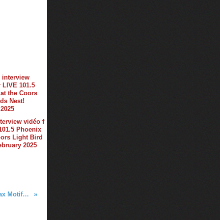
terview vidéo f
101.5 Phoenix
oors Light Bird
february 2025
Club Life by Tiësto 570 - Wax Motif guestmix - march 02, 2018