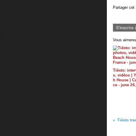
Partager cet 
S'inscrire 
Vous aimerez
Tiësto: inte
s, vidéos |
h House | C
ce - june 24