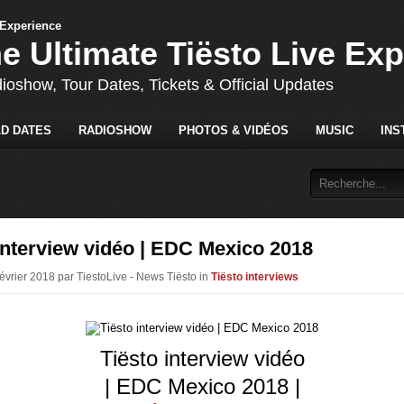
he Ultimate Tiësto Live Ex
dioshow, Tour Dates, Tickets & Official Updates
D DATES
RADIOSHOW
PHOTOS & VIDÉOS
MUSIC
INS
interview vidéo | EDC Mexico 2018
Février 2018 par TiestoLive - News Tiësto in
Tiësto interviews
Tiësto interview vidéo
| EDC Mexico 2018 |