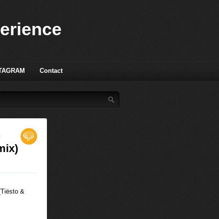
perience
TAGRAM
Contact
n
mix)