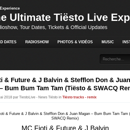
he Ultimate Tiësto Live Ex
dioshow, Tour Dates, Tickets & Official Updates
D DATES
RADIOSHOW
PHOTOS & VIDÉOS
MUSIC
INS
i & Future & J Balvin & Stefflon Don & Jua
– Bum Bum Tam Tam (Tiësto & SWACQ Re
Mai 2018 par TiestoLive - News Tiësto in
Tiësto tracks - remix
MC Fioti & Future & J Balvin