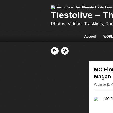
Tiestolive – T
Photos, Vidéos, Tracklists, Ra
Accueil
WORL
MC Fiot
Magan 
Publié le 11 