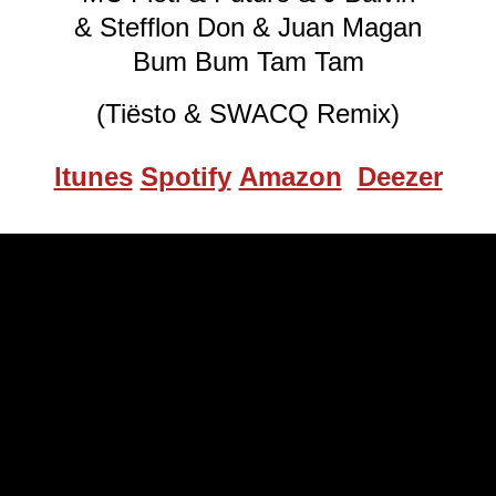
& Stefflon Don & Juan Magan
Bum Bum Tam Tam
(Tiësto & SWACQ Remix)
Itunes
Spotify
Amazon
Deezer