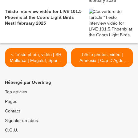
Tiësto interview vidéo for LIVE 101.5
Phoenix at the Coors Light Birds
Nest! february 2025
< Tiësto photo, vidéo | BH
Tiësto photos, vidéo |
Mallorca | Magaluf, Spain -
Amnesia | Cap D'Agde,
july 31, 2018
France - August 02, 2018
#Tiesto #Amnesia >
Hébergé par Overblog
Top articles
Pages
Contact
Signaler un abus
C.G.U.