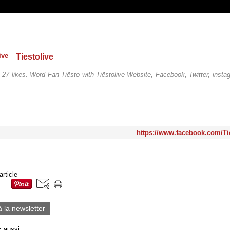
Tiestolive
. 27 likes. Word Fan Tiësto with Tiëstolive Website, Facebook, Twitter, inst
https://www.facebook.com/Tie
article
à la newsletter
 aussi :