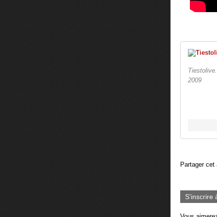
Tiestolive
2009
Partager cet 
S'inscrire 
Vous aimerez