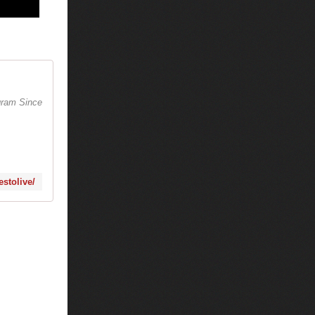
agram Since
stolive/