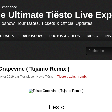
he Ultimate Tiësto Live Ex
dioshow, Tour Dates, Tickets & Official Updates
D DATES
RADIOSHOW
PHOTOS & VIDÉOS
MUSIC
INS
Grapevine ( Tujamo Remix )
anvier 2019 par TiestoLive - News Tiësto in
Tiësto tracks - remix
Tiësto