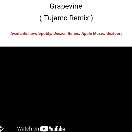
Grapevine
( Tujamo Remix )
Available now: Spotify, Deezer, Itunes, Apple Music, Beatport