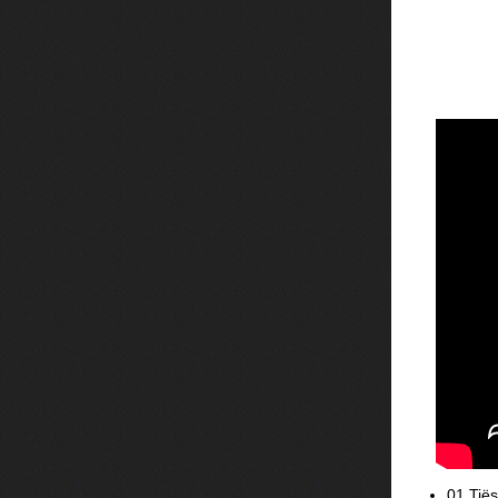
01 Tiës