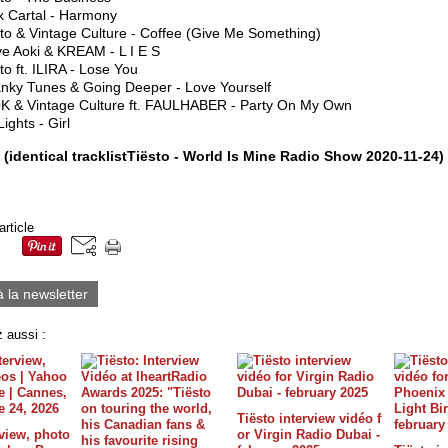
x Cartal - Harmony
to & Vintage Culture - Coffee (Give Me Something)
ve Aoki & KREAM - L I E S
to ft. ILIRA - Lose You
nky Tunes & Going Deeper - Love Yourself
K & Vintage Culture ft. FAULHABER - Party On My Own
ights - Girl
(identical tracklistTiësto - World Is Mine Radio Show 2020-11-24)
article
à la newsletter
 aussi :
Tiësto interview vidéo f
rview, photo
or Virgin Radio Dubai -