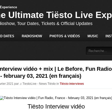
he Ultimate Tiësto Live Ex
dioshow, Tour Dates, Tickets & Official Updates
D DATES
RADIOSHOW
PHOTOS & VIDÉOS
MUSIC
INS
Interview vidéo + mix | Le Before, Fun Radio
- february 03, 2021 (en français)
évrier 2021 par ♫ TiestoLive - News Tiësto in
Tiësto interviews
Tiësto Interview vidéo