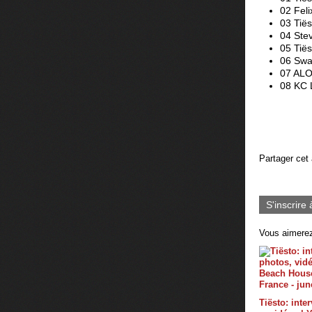
02 Feli
03 Tiës
04 Ste
05 Tiës
06 Swa
07 ALO
08 KC L
Partager cet 
S'inscrire 
Vous aimerez
Tiësto: inte