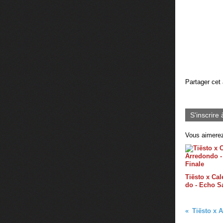
Partager cet 
S'inscrire 
Vous aimerez
Tiësto x Ca
do - Echo S