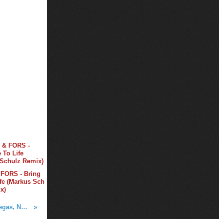
 FORS - Bring
fe (Markus Sch
x)
Tiësto vidéos | Zouk Nightclub | Las Vegas, NV - march 18, 2022