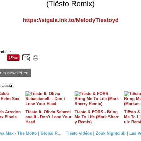
(Tiësto Remix)
https://sigala.lnk.to/MelodyTiestoyd
article
à la newsletter
 aussi :
leb Arredon
Tiësto ft. Olivia Sebasti
Tiësto & FORS - Bring
Tiësto &
ax Finale
anelli - Don’t Lose Your
Me To Life (Mark Sherr
Me To Li
Head
y Remix)
ulz Remi
Tiësto x Ava Max - The Motto | Global Remix Challenge