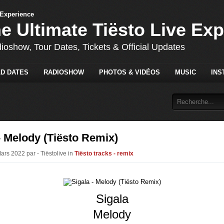
he Ultimate Tiësto Live Ex
dioshow, Tour Dates, Tickets & Official Updates
D DATES
RADIOSHOW
PHOTOS & VIDÉOS
MUSIC
INS
- Melody (Tiësto Remix)
ars 2022 par - Tiëstolive in
Tiësto tracks - remix
Sigala
Melody