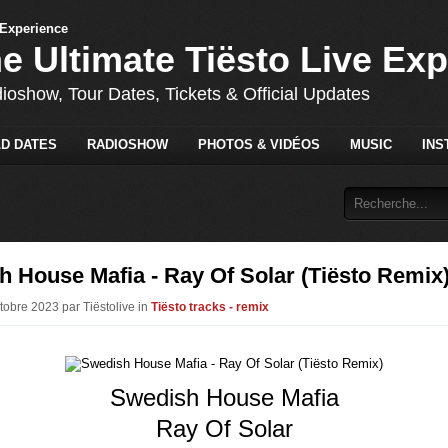
he Ultimate Tiësto Live Ex
dioshow, Tour Dates, Tickets & Official Updates
D DATES
RADIOSHOW
PHOTOS & VIDÉOS
MUSIC
INS
 House Mafia - Ray Of Solar (Tiësto Remix
tobre 2023 par Tiëstolive in
Tiësto tracks - remix
Swedish House Mafia
Ray Of Solar