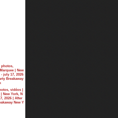
hotos, vidéos |
| New York, N
17, 2026 | After
reakaway New Y