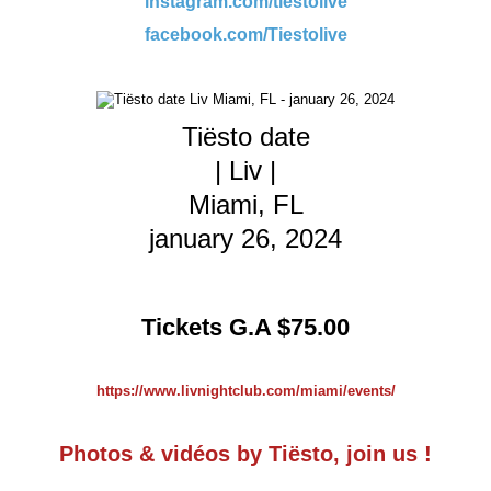
instagram.com/tiestolive
facebook.com/Tiestolive
Tiësto date
| Liv |
Miami, FL
january 26, 2024
Tickets G.A $75.00
https://www.livnightclub.com/miami/events/
Photos & vidéos by Tiësto, join us !