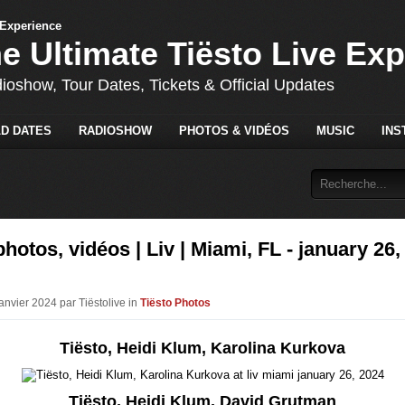
he Ultimate Tiësto Live Ex
dioshow, Tour Dates, Tickets & Official Updates
D DATES
RADIOSHOW
PHOTOS & VIDÉOS
MUSIC
INS
photos, vidéos | Liv | Miami, FL - january 26,
anvier 2024 par Tiëstolive in
Tiësto Photos
Tiësto, Heidi Klum, Karolina Kurkova
Tiësto, Heidi Klum, David Grutman