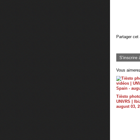
Partager cet 
S'inscrire 
Vous aimerez
Tiësto photo
UNVRS | Ibiz
august 03, 