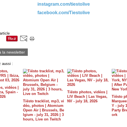
instagram.com/tiestolive
facebook.com/Tiestolive
article
à la newsletter
 aussi :
s, vidéos |
a, Spain -
Tiësto photos, vidéos |
2026
LIV Beach | Las Vegas,
Tiësto p
Tiësto tracklist, mp3, vi
NV - july 18, 2026
Marquee 
déo, photos | Atomium
Y - july 
Open Air | Brussels, Be
Party B
lgium - july 31, 2026 | 3
ork
hours, Live on Twitch