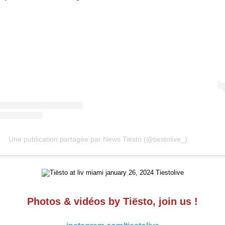
Une publication partagée par News Tiësto (@tiestolive_)
Photos & vidéos by Tiësto, join us !