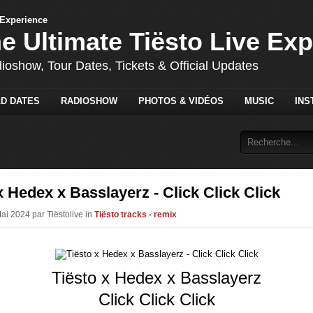
he Ultimate Tiësto Live Ex
dioshow, Tour Dates, Tickets & Official Updates
D DATES
RADIOSHOW
PHOTOS & VIDÉOS
MUSIC
INS
x Hedex x Basslayerz - Click Click Click
ai 2024 par Tiëstolive in
Tiësto tracks - remix
Tiësto x Hedex x Basslayerz
Click Click Click