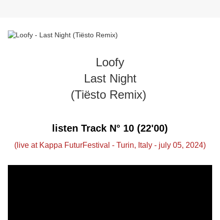
Loofy
Last Night
(Tiësto Remix)
listen Track N° 10 (22'00)
(live at Kappa FuturFestival - Turin, Italy - july 05, 2024)