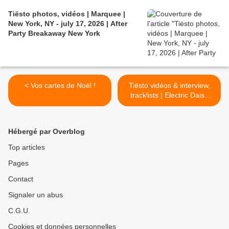
Tiësto photos, vidéos | Marquee |
New York, NY - july 17, 2026 | After
Party Breakaway New York
< Vos cartes de Noël !
Tiësto vidéos & interview,
tracklists | Electric Daisy
Carnival | Orlando, FL -
november 09, 2024 >
Hébergé par Overblog
Top articles
Pages
Contact
Signaler un abus
C.G.U.
Cookies et données personnelles