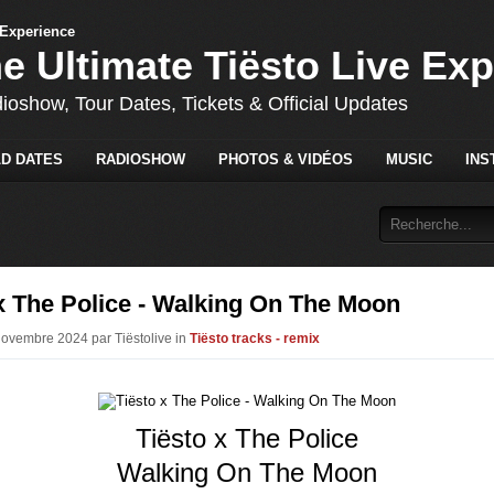
he Ultimate Tiësto Live Ex
dioshow, Tour Dates, Tickets & Official Updates
D DATES
RADIOSHOW
PHOTOS & VIDÉOS
MUSIC
INS
x The Police - Walking On The Moon
Novembre 2024 par Tiëstolive in
Tiësto tracks - remix
Tiësto x The Police
Walking On The Moon