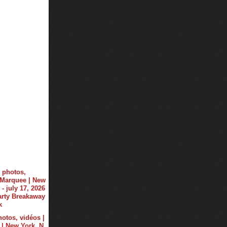
hotos, vidéos |
| New York, N