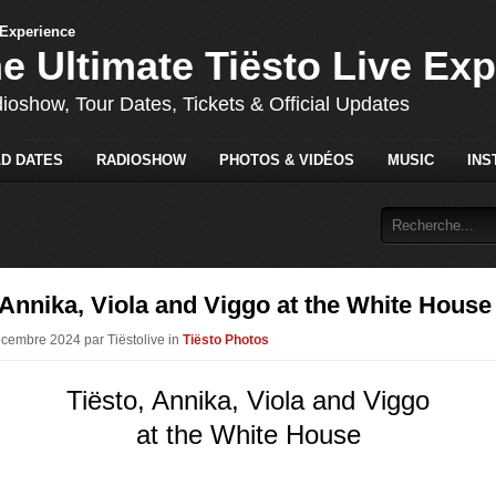
he Ultimate Tiësto Live Ex
dioshow, Tour Dates, Tickets & Official Updates
D DATES
RADIOSHOW
PHOTOS & VIDÉOS
MUSIC
INS
 Annika, Viola and Viggo at the White House
écembre 2024 par Tiëstolive in
Tiësto Photos
Tiësto, Annika, Viola and Viggo
at the White House