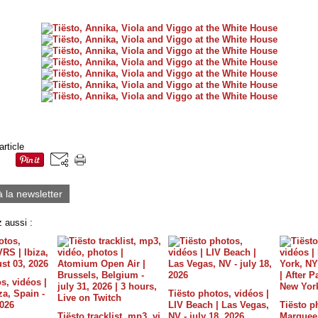
article
à la newsletter
 aussi :
s, vidéos |
a, Spain -
Tiësto photos, vidéos |
2026
LIV Beach | Las Vegas,
Tiësto p
Tiësto tracklist, mp3, vi
NV - july 18, 2026
Marquee 