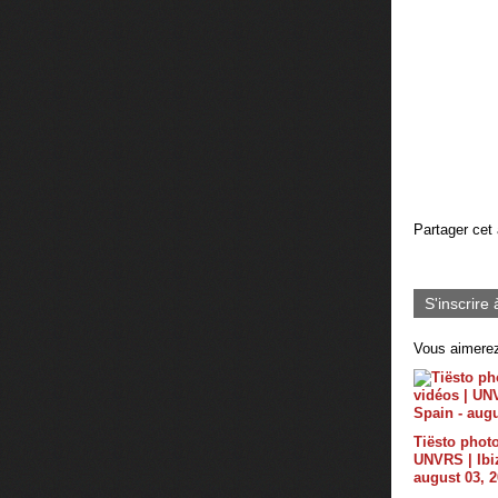
Partager cet 
S'inscrire 
Vous aimerez
Tiësto photo
UNVRS | Ibiz
august 03, 