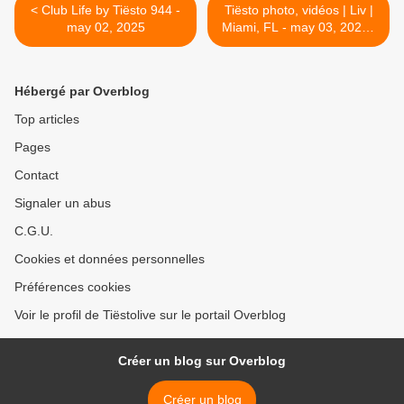
< Club Life by Tiësto 944 -
Tiësto photo, vidéos | Liv |
may 02, 2025
Miami, FL - may 03, 2025 |
Race Week >
Hébergé par Overblog
Top articles
Pages
Contact
Signaler un abus
C.G.U.
Cookies et données personnelles
Préférences cookies
Voir le profil de Tiëstolive sur le portail Overblog
Créer un blog sur Overblog
Créer un blog