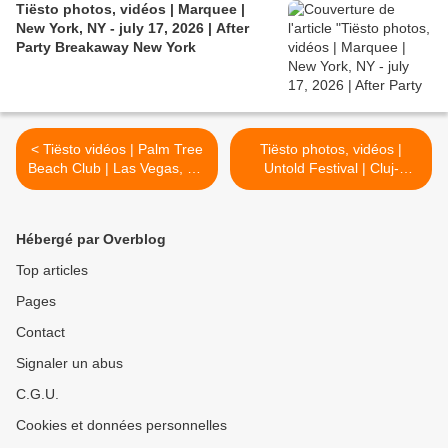
Tiësto photos, vidéos | Marquee |
New York, NY - july 17, 2026 | After
Party Breakaway New York
< Tiësto vidéos | Palm Tree
Tiësto photos, vidéos |
Beach Club | Las Vegas, NV
Untold Festival | Cluj-
- august 02, 2025
Napoca, Romania - august
07, 2025 | extended set >
Hébergé par Overblog
Top articles
Pages
Contact
Signaler un abus
C.G.U.
Cookies et données personnelles