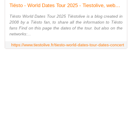
Tiësto - World Dates Tour 2025 - Tiestolive, website Tiesto
Tiësto World Dates Tour 2025 Tiëstolive is a blog created in
2008 by a Tiësto fan, to share all the information to Tiësto
fans Find on this page the dates of the tour. but also on the
networks:...
https://www.tiestolive.fr/tiesto-world-dates-tour-dates-concert