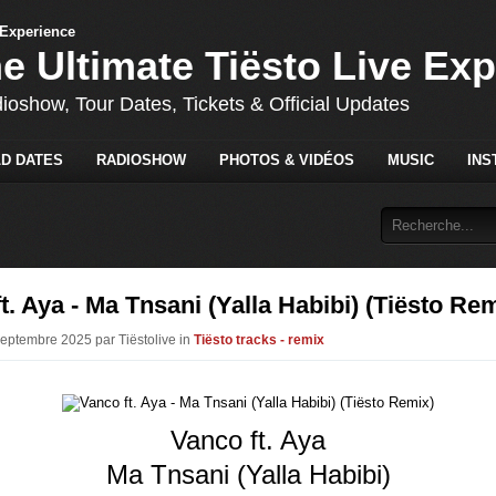
he Ultimate Tiësto Live Ex
dioshow, Tour Dates, Tickets & Official Updates
D DATES
RADIOSHOW
PHOTOS & VIDÉOS
MUSIC
INS
t. Aya - Ma Tnsani (Yalla Habibi) (Tiësto Re
Septembre 2025 par Tiëstolive in
Tiësto tracks - remix
Vanco ft. Aya
Ma Tnsani (Yalla Habibi)