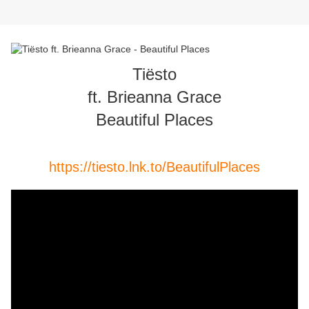
Tiësto
ft. Brieanna Grace
Beautiful Places
https://tiesto.lnk.to/BeautifulPlaces