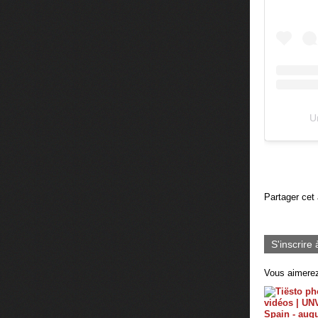
U
Partager cet 
S'inscrire 
Vous aimerez