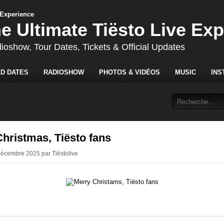
he Ultimate Tiësto Live Ex
dioshow, Tour Dates, Tickets & Official Updates
D DATES
RADIOSHOW
PHOTOS & VIDÉOS
MUSIC
INS
hristmas, Tiësto fans
Décembre 2025 par Tiëstolive