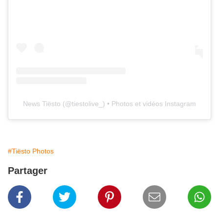
News Tiësto
(@
tiestolive_
) • Photos et vidéos Instagram
#Tiësto Photos
Partager