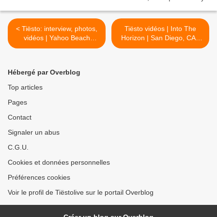
< Tiësto: interview, photos,
Tiësto vidéos | Into The
vidéos | Yahoo Beach
Horizon | San Diego, CA -
House | Cannes, France -
june 27, 2026 >
june 24, 2026
Hébergé par Overblog
Top articles
Pages
Contact
Signaler un abus
C.G.U.
Cookies et données personnelles
Préférences cookies
Voir le profil de Tiëstolive sur le portail Overblog
Créer un blog sur Overblog