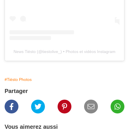
News Tiësto
(@
tiestolive_
) • Photos et vidéos Instagram
#Tiësto Photos
Partager
Vous aimerez aussi