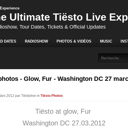
he Ultimate Tiësto Live Ex
dioshow, Tour Dates, Tickets & Official Updates
D DATES
RADIOSHOW
PHOTOS & VIDÉOS
MUSIC
INS
photos - Glow, Fur - Washington DC 27 mar
Mars 2012 par Tiëstolive in
Tiësto Photos
Tiësto at glow, Fur
Washington DC 27.03.2012