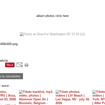
album photos click here
article
à la newsletter
 aussi :