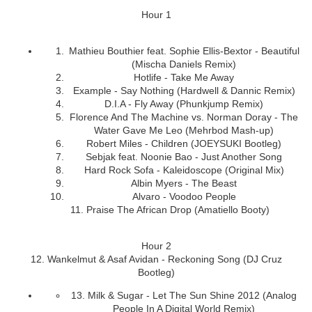
Hour 1
Mathieu Bouthier feat. Sophie Ellis-Bextor - Beautiful
(Mischa Daniels Remix)
Hotlife - Take Me Away
Example - Say Nothing (Hardwell & Dannic Remix)
D.I.A - Fly Away (Phunkjump Remix)
Florence And The Machine vs. Norman Doray - The
Water Gave Me Leo (Mehrbod Mash-up)
Robert Miles - Children (JOEYSUKI Bootleg)
Sebjak feat. Noonie Bao - Just Another Song
Hard Rock Sofa - Kaleidoscope (Original Mix)
Albin Myers - The Beast
Alvaro - Voodoo People
11. Praise The African Drop (Amatiello Booty)
Hour 2
12. Wankelmut & Asaf Avidan - Reckoning Song (DJ Cruz
Bootleg)
13. Milk & Sugar - Let The Sun Shine 2012 (Analog
People In A Digital World Remix)