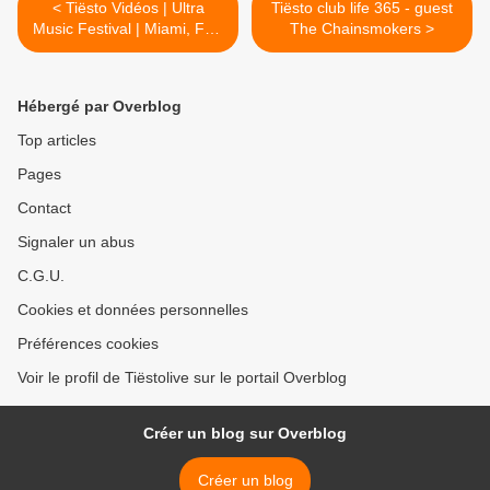
< Tiësto Vidéos | Ultra
Tiësto club life 365 - guest
Music Festival | Miami, FL -
The Chainsmokers >
28 march 2014 | 1h26
Hébergé par Overblog
Top articles
Pages
Contact
Signaler un abus
C.G.U.
Cookies et données personnelles
Préférences cookies
Voir le profil de Tiëstolive sur le portail Overblog
Créer un blog sur Overblog
Créer un blog