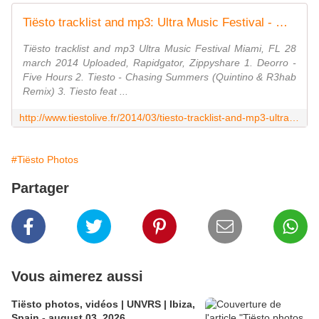
Tiësto tracklist and mp3: Ultra Music Festival - Miami, FL 28 march 2014 - Tiëstolive
Tiësto tracklist and mp3 Ultra Music Festival Miami, FL 28
march 2014 Uploaded, Rapidgator, Zippyshare 1. Deorro -
Five Hours 2. Tiesto - Chasing Summers (Quintino & R3hab
Remix) 3. Tiesto feat ...
http://www.tiestolive.fr/2014/03/tiesto-tracklist-and-mp3-ultra-music-festival-miami-fl-28-march-2014.html
#Tiësto Photos
Partager
Vous aimerez aussi
Tiësto photos, vidéos | UNVRS | Ibiza,
Spain - august 03, 2026