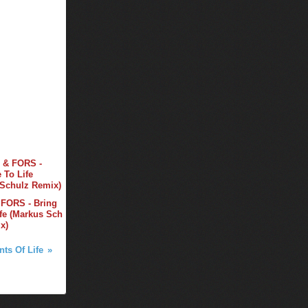
 FORS - Bring
fe (Markus Sch
x)
nts Of Life