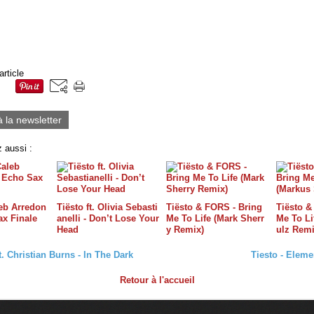
article
à la newsletter
 aussi :
leb Arredon
Tiësto ft. Olivia Sebasti
Tiësto & FORS - Bring
Tiësto &
ax Finale
anelli - Don’t Lose Your
Me To Life (Mark Sherr
Me To Li
Head
y Remix)
ulz Remi
t. Christian Burns - In The Dark
Tiesto - Eleme
Retour à l'accueil