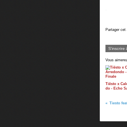
Partager cet 
S'inscrire 
Vous aimerez
Tiësto x Ca
do - Echo S
Tiesto fea