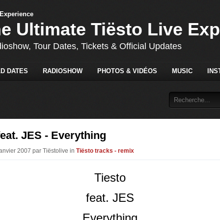
he Ultimate Tiësto Live Ex
dioshow, Tour Dates, Tickets & Official Updates
D DATES
RADIOSHOW
PHOTOS & VIDÉOS
MUSIC
INS
feat. JES - Everything
anvier 2007 par Tiëstolive in
Tiësto tracks - remix
Tiesto
feat. JES
Everything