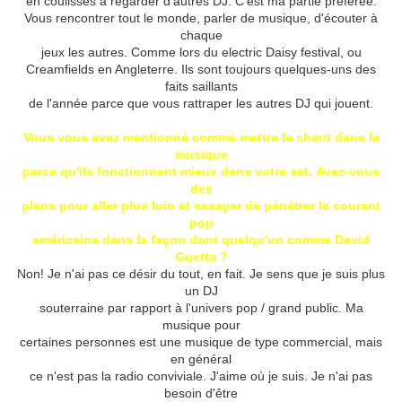
en coulisses à regarder d'autres DJ.
C'est ma partie préférée.
Vous rencontrer tout le monde, parler de musique, d'écouter à
chaque
jeux les autres.
Comme lors du electric Daisy festival, ou
Creamfields en Angleterre.
Ils sont toujours quelques-uns des
faits saillants
de l'année parce que vous rattraper les autres DJ qui jouent.
Vous vous avez mentionné comme mettre le chant dans la
musique
parce qu'ils fonctionnent mieux dans votre set.
Avez-vous
des
plans pour aller plus loin et essayer de pénétrer le courant
pop
américaine dans la façon dont quelqu'un comme David
Guetta ?
Non!
Je n'ai pas ce désir du tout, en fait.
Je sens que je suis plus
un DJ
souterraine par rapport à l'univers pop / grand public.
Ma
musique pour
certaines personnes est une musique de type commercial, mais
en général
ce n'est pas la radio conviviale.
J'aime où je suis.
Je n'ai pas
besoin d'être