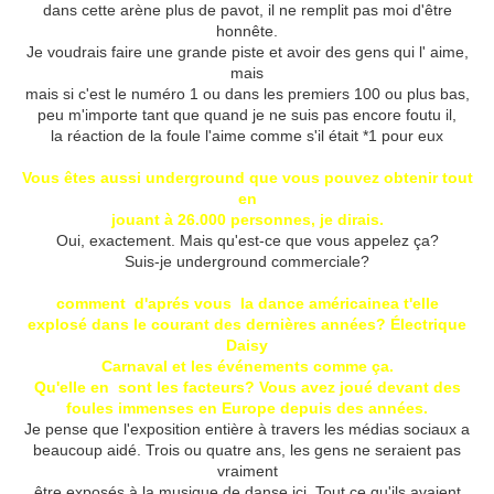
dans cette arène plus de pavot, il ne remplit pas moi d'être
honnête.
Je voudrais faire une grande piste et avoir des gens qui l' aime,
mais
mais si c'est le numéro 1 ou dans les premiers 100 ou plus bas,
peu m'importe tant que quand je ne suis pas encore foutu il,
la réaction de la foule l'aime comme s'il était *1 pour eux
Vous êtes aussi underground que vous pouvez obtenir tout
en
jouant à 26.000 personnes, je dirais.
Oui, exactement.
Mais qu'est-ce que vous appelez ça?
Suis-je underground commerciale?
comment d'aprés vous la dance américainea t'elle
explosé dans le courant des dernières années?
Électrique
Daisy
Carnaval et les événements comme ça.
Qu'elle en sont les facteurs?
Vous avez joué devant des
foules immenses en Europe depuis des années.
Je pense que l'exposition entière à travers les médias sociaux a
beaucoup aidé.
Trois ou quatre ans, les gens ne seraient pas
vraiment
être exposés à la musique de danse ici.
Tout ce qu'ils avaient